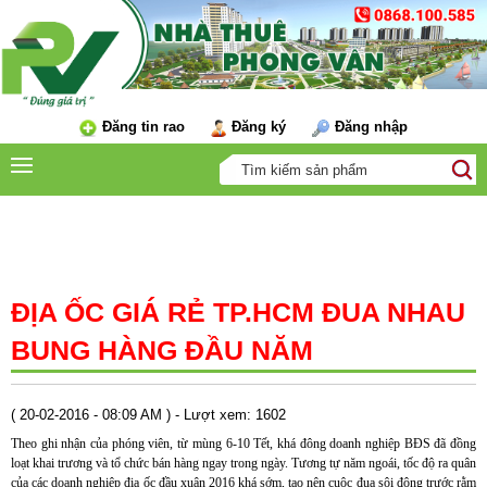
Đăng tin rao
Đăng ký
Đăng nhập
TIN TỨC
ĐỊA ỐC GIÁ RẺ TP.HCM ĐUA NHAU
BUNG HÀNG ĐẦU NĂM
( 20-02-2016 - 08:09 AM ) - Lượt xem: 1602
Theo ghi nhận của phóng viên, từ mùng 6-10 Tết, khá đông doanh nghiệp BĐS đã đồng
loạt khai trương và tổ chức bán hàng ngay trong ngày. Tương tự năm ngoái, tốc độ ra quân
của các doanh nghiệp địa ốc đầu xuân 2016 khá sớm, tạo nên cuộc đua sôi động trước rằm