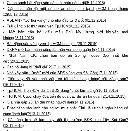
Chính sách bất động sản cần cái nhìn dài hơi(05.12.2015)
Cập nhật tiến độ một số dự án chung cư tại Tp.HCM trong tháng
12(05.12.2015)
ASEAN - “Cơ hội vàng” cho nhà đầu tư địa ốc(01.12.2015)
Trái đắng biệt thự vùng ven Tp.HCM(01.12.2015)
Mở bán căn hộ kiểu mẫu Phú Mỹ Hưng với khuyến mãi
khủng(28.11.2015)
Bất động sản vùng ven Tp.HCM tỉnh giấc(26.11.2015)
DKRA mở bán thành công đất nền ven sông quận 8(24.11.2015)
Nhất Nam CIC chào bán dự án Spring House đẹp nhất khu
vực(20.11.2015)
Căn hộ đang bị "thổi giá"?(17.11.2015)
Nhà xây sẵn - "mốt" mới của BĐS vùng ven Sài Gòn(17.11.2015)
Tiền vay đổ vào nhà đất, có tái diễn 'bong bóng' bất động sản?
(16.11.2015)
Tp.HCM: Trên 41% dự án BĐS đang "chết lâm sàng"(16.11.2015)
TP.HCM: Cuộc chạy đua tiến độ của các dự án tại quận 2(14.11.2015)
Giá nhà gấp 25 lần thu nhập người dân(14.11.2015)
Phát hành bảo lãnh cho người mua nhà: Chủ đầu tư và ngân hàng có
cùng 'lách luật'?(13.11.2015)
Các ông lớn sẽ làm thay đổi thị trường BĐS khu Tây Sài Gòn?
(13.11.2015)