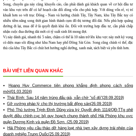
Song, chuyên gia này cũng khuyến cáo, cần phải đánh giá khách quan về cơ hội đầu tư
vào khu vực trên để có kế hoạch cân đối dòng vốn cho phù hợp. Với dòng vốn rẻ, vị trí
khuất hơn so với trục Đông - Nam và hướng chính Tây, Tây Nam, khu Tây Bắc tuy có
nhiều tiềm năng song thời gian hình thành cụm đô thị tương đối dài. Nếu phù hợp quãng
đường đi lại, mua để ở là quyết định khá ổn. Đối với trường hợp đầu tư, cần phải chấp
nhận cuộc đua đường dài mới có tỷ suất sinh lời mong đợi.
Vị này đánh giá, nhanh thì 5 năm, chậm có thể là 10 năm trở lên khu vực này mới kỳ vọng
có diện mạo sôi động như khu Nam hay phố Đông Sài Gòn. Song cũng chính vì thế, đặc
thù của khu Tây Bắc có chút hơi hướng nghỉ dưỡng, xanh mát, tách biệt và yên tĩnh hơn.
BÀI VIẾT LIÊN QUAN KHÁC
Hoang Huy Commerce tiên phong khẳng định phong cách sống
mới(01.03.2024)
Thái Bình: Sau 14 năm trúng đấu giá, vẫn chờ “sổ đỏ”(28.09.2019)
Gỡ vướng pháp lý cho thị trường bất động sản(26.09.2019)
Phó Thủ tướng Trịnh Đình Dũng vừa ký Quyết định 1114/QĐ-TTg phê
duyệt điều chỉnh cục bộ quy hoạch chung thành phố Hải Phòng khu vực
quận Dương Kinh và quận Đồ Sơn. (25.09.2019)
Hải Phòng yêu cầu tháo dỡ hàng loạt nhà tạm xây dựng trái phép của
doanh nghiệp Trung Quốc(25.09.2019)