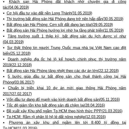
Khách sạn Hải Phòng đắt khách nhờ chuyên gia đi công
tác(04.06.2019)
Cơ hội đầu tư vào đất nền Long Thành(31.05.2019)
Thị trường bất động sản Hải Phòng đang trở nên hấp dẫn(30.05.2019)
Bất động sản Hải Phòng: Cơn sốt đất đang lan tỏa!(29.05.2019)
Bất động sản Hải Phòng hưởng lợi nhờ hạ tầng phát triển(11.05.2019)
Tăng trưởng suốt 1 thập kỷ, bất động sản du lịch được ví như
(04.03.2019)
Sự thật thông tin người Trung Quốc mua nhà tại Việt Nam cao đột
biến(25.12.2018)
Doanh nghiệp địa ốc hé lộ kế hoạch chinh phục thị trường năm
2019(22.12.2018)
Bất động sản Hải Phòng tăng nhiệt theo các dự án lớn(22.12.2018)
5 bước giúp đầu tư bất động sản cho thuê thành công tại Hải
Phòng(03.06.2017)
Chuẩn bị triển khai 10 dự án mới giao thông Hải Phòng năm
2017(27.02.2017)
Vốn đầu tư đang đổ mạnh vào kinh doanh bất động sản(05.11.2016)
Tốc độ giảm tồn kho bất động sản đã chậm lại(28.04.2016)
Đề xuất xây Khu phố ngầm Tp.HCM theo hình thức PPP(21.03.2016)
Tp.HCM: Rầm rộ phân lô hộ lẻ đất nông nghiệp(12.03.2016)
Phương án xây khu phố ngầm lên tới 8.400 tỷ đồng tại
Tp.HCM(11.03.2016)