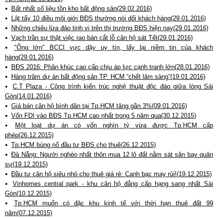
Bất nhất số liệu tồn kho bất động sản(29.02.2016)
Lật tẩy 10 điều môi giới BĐS thường nói dối khách hàng(29.01.2016)
Những chiêu lừa đảo tinh vi trên thị trường BĐS hiện nay(29.01.2016)
Vạch trần sự thật việc rao bán cắt lỗ căn hộ sát Tết(29.01.2016)
"Ông lớn" BCCI vực dậy uy tín, lấy lại niềm tin của khách
hàng(29.01.2016)
BĐS 2016: Phân khúc cao cấp chịu áp lực cạnh tranh lớn(28.01.2016)
Hàng trăm dự án bất động sản TP. HCM “chết lâm sàng”(19.01.2016)
C.T Plaza - Công trình kiến trúc nghệ thuật độc đáo giữa lòng Sài
Gòn(14.01.2016)
Giá bán căn hộ bình dân tại Tp.HCM tăng gần 3%(09.01.2016)
Vốn FDI vào BĐS Tp.HCM cao nhất trong 5 năm qua(30.12.2015)
Một loạt dự án có vốn nghìn tỷ vừa được Tp.HCM cấp
phép(26.12.2015)
Tp.HCM bùng nổ đầu tư BĐS cho thuê(26.12.2015)
Đà Nẵng: Người nghèo nhất thôn mua 12 lô đất nằm sát sân bay quân
sự(19.12.2015)
Đầu tư căn hộ siêu nhỏ cho thuê giá rẻ: Canh bạc may rủi!(19.12.2015)
Vinhomes central park - khu căn hộ đẳng cấp hạng sang nhất Sài
Gòn(10.12.2015)
Tp.HCM muốn có đặc khu kinh tế với thời hạn thuê đất 99
năm(07.12.2015)