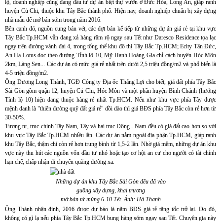
lộ, doanh nghiệp cũng đang đầu tư dự án biệt thự vườn ở Đức Hòa, Long An, giáp ranh
huyện Củ Chi, thuộc khu Tây Bắc thành phố. Hiện nay, doanh nghiệp chuẩn bị xây dựng
nhà mẫu để mở bán sớm trong năm 2016.
Bên cạnh đó, nguồn cung bán vét, các đợt bán kế tiếp từ những dự án giá rẻ tại khu vực
Tây Bắc Tp.HCM vẫn đang xả hàng rầm rộ ngay sau Tết như Daresco Residence tọa lạc
ngay trên đường vành đai 4, trong tổng thể khu đô thị Tây Bắc Tp.HCM; Ecity Tân Đức,
An Hạ Lotus dọc theo đường Tỉnh lộ 10, Mỹ Hạnh Hoàng Gia chỉ cách huyện Hóc Môn
2km, Làng Sen... Các dự án có mức giá rẻ nhất trên dưới 2,5 triệu đồng/m2 và phổ biến là
4-5 triệu đồng/m2.
Ông Dương Long Thành, TGĐ Công ty Địa ốc Thắng Lợi cho biết, giá đất phía Tây Bắc
Sài Gòn gồm quận 12, huyện Củ Chi, Hóc Môn và một phần huyện Bình Chánh (hướng
Tỉnh lộ 10) hiện đang thuộc hàng rẻ nhất Tp.HCM. Nếu như khu vực phía Tây được
mệnh danh là "thiên đường quỹ đất giá rẻ" dồi dào thì giá BĐS phía Tây Bắc còn rẻ hơn từ
30-50%.
Tương tự, trục chính Tây Nam, Tây và hai trục Đông - Nam đều có giá đất cao hơn so với
khu vực Tây Bắc Tp.HCM nhiều lần. Các dự án nằm ngoài địa phận Tp.HCM, giáp ranh
khu Tây Bắc, thậm chí còn rẻ hơn trung bình từ 1,5-2 lần. Nhờ giá mềm, những dự án khu
vực này thu hút các nguồn vốn đầu tư nhỏ hoặc tạo cơ hội an cư cho người có tài chính
hạn chế, chấp nhận di chuyển quãng đường xa.
Những dự án khu Tây Bắc Sài Gòn đều đã vào
guồng xây dựng, khai trương
mở bán từ mùng 6-10 Tết. Ảnh: Hà Thanh
Ông Thành nhận định, 2016 được dự báo là năm BĐS giá rẻ tăng tốc trở lại. Do đó,
không có gì lạ nếu phía Tây Bắc Tp.HCM bung hàng sớm ngay sau Tết. Chuyên gia này