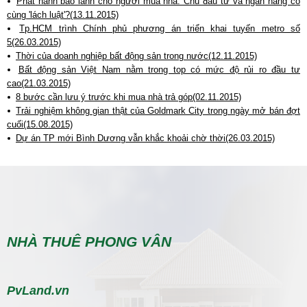
Phát hành bảo lãnh cho người mua nhà: Chủ đầu tư và ngân hàng có
cùng 'lách luật'?(13.11.2015)
Tp.HCM trình Chính phủ phương án triển khai tuyến metro số
5(26.03.2015)
Thời của doanh nghiệp bất động sản trong nước(12.11.2015)
Bất động sản Việt Nam nằm trong top có mức độ rủi ro đầu tư
cao(21.03.2015)
8 bước cần lưu ý trước khi mua nhà trả góp(02.11.2015)
Trải nghiệm không gian thật của Goldmark City trong ngày mở bán đợt
cuối(15.08.2015)
Dự án TP mới Bình Dương vẫn khắc khoải chờ thời(26.03.2015)
NHÀ THUÊ PHONG VÂN
PvLand.vn