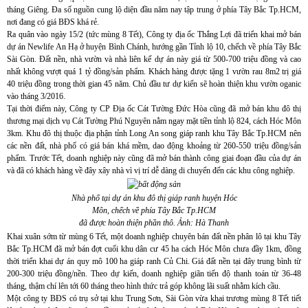
tháng Giêng. Đa số nguồn cung lộ diện đầu năm nay tập trung ở phía Tây Bắc Tp.HCM,
nơi đang có giá BĐS khá rẻ.
Ra quân vào ngày 15/2 (tức mùng 8 Tết), Công ty địa ốc Thắng Lợi đã triển khai mở bán
dự án Newlife An Hạ ở huyện Bình Chánh, hướng gần Tỉnh lộ 10, chếch về phía Tây Bắc
Sài Gòn. Đất nền, nhà vườn và nhà liên kế dự án này giá từ 500-700 triệu đồng và cao
nhất không vượt quá 1 tỷ đồng/sản phẩm. Khách hàng được tặng 1 vườn rau 8m2 trị giá
40 triệu đồng trong thời gian 45 năm. Chủ đầu tư dự kiến sẽ hoàn thiện khu vườn oganic
vào tháng 3/2016.
Tại thời điểm này, Công ty CP Địa ốc Cát Tường Đức Hòa cũng đã mở bán khu đô thị
thương mại dịch vụ Cát Tường Phú Nguyên nằm ngay mặt tiền tỉnh lộ 824, cách Hóc Môn
3km. Khu đô thị thuộc địa phận tỉnh Long An song giáp ranh khu Tây Bắc Tp.HCM nên
các nền đất, nhà phố có giá bán khá mềm, dao động khoảng từ 260-550 triệu đồng/sản
phẩm. Trước Tết, doanh nghiệp này cũng đã mở bán thành công giai đoạn đầu của dự án
và đã có khách hàng về đây xây nhà vì vị trí dễ dàng di chuyển đến các khu công nghiệp.
Nhà phố tại dự án khu đô thị giáp ranh huyện Hóc
Môn, chếch về phía Tây Bắc Tp.HCM
đã được hoàn thiện phần thô. Ảnh: Hà Thanh
Khai xuân sớm từ mùng 6 Tết, một doanh nghiệp chuyên bán đất nền phân lô tại khu Tây
Bắc Tp.HCM đã mở bán đợt cuối khu dân cư 45 ha cách Hóc Môn chưa đầy 1km, đồng
thời triển khai dự án quy mô 100 ha giáp ranh Củ Chi. Giá đất nền tại đây trung bình từ
200-300 triệu đồng/nền. Theo dự kiến, doanh nghiệp giãn tiến độ thanh toán từ 36-48
tháng, thậm chí lên tới 60 tháng theo hình thức trả góp không lãi suất nhằm kích cầu.
Một công ty BĐS có trụ sở tại khu Trung Sơn, Sài Gòn vừa khai trương mùng 8 Tết tiết