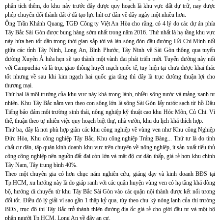
phân tích thêm, do khu này trước đây được quy hoạch là khu vực đất dự trữ, nay được
phép chuyển đổi thành đất ở đã tạo lực hút cư dân về đây ngày một nhiều hơn.
Ông Trần Khánh Quang, TGĐ Công ty Việt An Hòa cho rằng, có 4 lý do các dự án phía
Tây Bắc Sài Gòn được bung hàng sớm nhất trong năm 2016. Thứ nhất là hạ tầng khu vực
này hứa hẹn tốt dần trong thời gian sắp tới và làn sóng đón đầu đường Hồ Chí Minh nối
giữa các tỉnh Tây Ninh, Long An, Bình Phước, Tây Ninh về Sài Gòn thông qua tuyến
đường Xuyên Á hứa hẹn sẽ tạo thành một vành đai phát triển mới. Tuyến đường này nối
với Campuchia và là trục giao thông huyết mạch quốc tế, tuy hiện tại chưa được khai thác
tốt nhưng về sau khi kim ngạch hai quốc gia tăng thì đây là trục đường thuận lợi cho
thương mại.
Thứ hai là môi trường của khu vực này khá trong lành, nhiều sông nước và mảng xanh tự
nhiên. Khu Tây Bắc nằm ven theo con sông lớn là sông Sài Gòn lấy nước sạch từ hồ Dâu
Tiếng bảo đảm môi trường sinh thái, nông nghiệp kỹ thuật cao khu Hóc Môn, Củ Chi. Vì
thế, thuận theo tự nhiên việc quy hoạch biệt thự, nhà vườn, khu du lịch khá thích hợp.
Thứ ba, đây là nơi phù hợp giãn các khu công nghiệp về vùng ven như Khu công Nghiệp
Đức Hòa, Khu công nghiệp Tây Bắc, Khu công nghiệp Trảng Bàng... Thứ tư là do tính
chất cư dân, tâp quán kinh doanh khu vực trên chuyên về nông nghiệp, ít sản xuất tiểu thủ
công công nghiệp nên nguồn đất đai còn lớn và mật độ cư dân thấp, giá rẻ hơn khu chính
Tây Nam, Tây trung bình 40%.
Theo một chuyên gia có hơn chục năm nghiên cứu, giảng dạy và kinh doanh BĐS tại
Tp.HCM, xu hướng này là do giáp ranh với các quận huyện vùng ven có hạ tầng khá đồng
bộ, hướng di chuyển từ khu Tây Bắc Sài Gòn vào các quận nội thành được kết nối tương
đối tốt. Điều đó lý giải vì sao gần 1 thập kỷ qua, tùy theo chu kỳ nóng lạnh của thị trường
BĐS, trục đô thị Tây Bắc trở thành thiên đường địa ốc giá rẻ cho giới đầu tư và một bộ
phận người Tp.HCM, Long An về đây an cư.