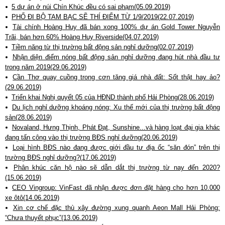
5 dự án ở núi Chín Khúc đều có sai phạm(05.09.2019)
PHỐ ĐI BỘ TAM BẠC SẼ THÍ ĐIỂM TỪ 1/9/2019(22.07.2019)
Tài chính Hoàng Huy đã bán xong 100% dự án Gold Tower Nguyễn
Trãi, bán hơn 60% Hoàng Huy Riverside(04.07.2019)
Tiềm năng từ thị trường bất động sản nghỉ dưỡng(02.07.2019)
Nhận diện điểm nóng bất động sản nghỉ dưỡng đang hút nhà đầu tư
trong năm 2019(29.06.2019)
Cần Thơ quay cuồng trong cơn tăng giá nhà đất: Sốt thật hay ảo?
(29.06.2019)
Triển khai Nghị quyết 05 của HĐND thành phố Hải Phòng(28.06.2019)
Du lịch nghỉ dưỡng khoáng nóng: Xu thế mới của thị trường bất động
sản(28.06.2019)
Novaland, Hưng Thịnh, Phát Đạt, Sunshine...và hàng loạt đại gia khác
đang tấn công vào thị trường BĐS nghỉ dưỡng(20.06.2019)
Loại hình BĐS nào đang được giới đầu tư địa ốc “săn đón” trên thị
trường BĐS nghỉ dưỡng?(17.06.2019)
Phân khúc căn hộ nào sẽ dẫn dắt thị trường từ nay đến 2020?
(15.06.2019)
CEO Vingroup: VinFast đã nhận được đơn đặt hàng cho hơn 10.000
xe ôtô(14.06.2019)
Xin cơ chế đặc thù xây đường xung quanh Aeon Mall Hải Phòng:
“Chưa thuyết phục”(13.06.2019)