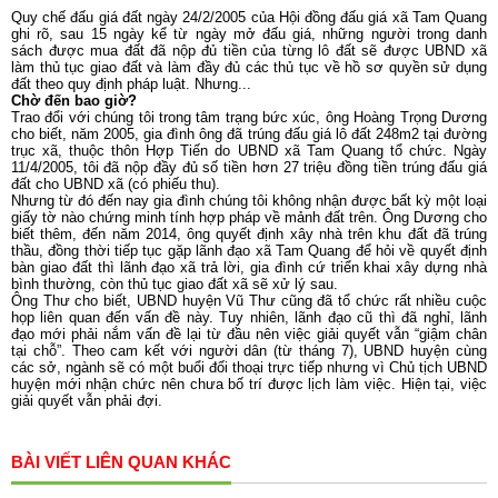
Quy chế đấu giá đất ngày 24/2/2005 của Hội đồng đấu giá xã Tam Quang
ghi rõ, sau 15 ngày kể từ ngày mở đấu giá, những người trong danh
sách được mua đất đã nộp đủ tiền của từng lô đất sẽ được UBND xã
làm thủ tục giao đất và làm đầy đủ các thủ tục về hồ sơ quyền sử dụng
đất theo quy định pháp luật. Nhưng...
Chờ đến bao giờ?
Trao đổi với chúng tôi trong tâm trạng bức xúc, ông Hoàng Trọng Dương
cho biết, năm 2005, gia đình ông đã trúng đấu giá lô đất 248m2 tại đường
trục xã, thuộc thôn Hợp Tiến do UBND xã Tam Quang tổ chức. Ngày
11/4/2005, tôi đã nộp đầy đủ số tiền hơn 27 triệu đồng tiền trúng đấu giá
đất cho UBND xã (có phiếu thu).
Nhưng từ đó đến nay gia đình chúng tôi không nhận được bất kỳ một loại
giấy tờ nào chứng minh tính hợp pháp về mảnh đất trên. Ông Dương cho
biết thêm, đến năm 2014, ông quyết định xây nhà trên khu đất đã trúng
thầu, đồng thời tiếp tục gặp lãnh đạo xã Tam Quang để hỏi về quyết định
bàn giao đất thì lãnh đạo xã trả lời, gia đình cứ triển khai xây dựng nhà
bình thường, còn thủ tục giao đất xã sẽ xử lý sau.
Ông Thư cho biết, UBND huyện Vũ Thư cũng đã tổ chức rất nhiều cuộc
họp liên quan đến vấn đề này. Tuy nhiên, lãnh đạo cũ thì đã nghỉ, lãnh
đạo mới phải nắm vấn đề lại từ đầu nên việc giải quyết vẫn “giậm chân
tại chỗ”. Theo cam kết với người dân (từ tháng 7), UBND huyện cùng
các sở, ngành sẽ có một buổi đối thoại trực tiếp nhưng vì Chủ tịch UBND
huyện mới nhận chức nên chưa bố trí được lịch làm việc. Hiện tại, việc
giải quyết vẫn phải đợi.
BÀI VIẾT LIÊN QUAN KHÁC