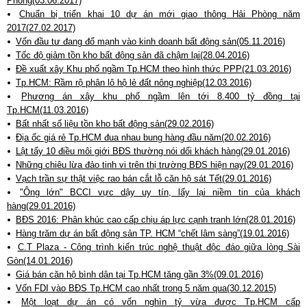
Phòng(03.06.2017)
Chuẩn bị triển khai 10 dự án mới giao thông Hải Phòng năm
2017(27.02.2017)
Vốn đầu tư đang đổ mạnh vào kinh doanh bất động sản(05.11.2016)
Tốc độ giảm tồn kho bất động sản đã chậm lại(28.04.2016)
Đề xuất xây Khu phố ngầm Tp.HCM theo hình thức PPP(21.03.2016)
Tp.HCM: Rầm rộ phân lô hộ lẻ đất nông nghiệp(12.03.2016)
Phương án xây khu phố ngầm lên tới 8.400 tỷ đồng tại
Tp.HCM(11.03.2016)
Bất nhất số liệu tồn kho bất động sản(29.02.2016)
Địa ốc giá rẻ Tp.HCM đua nhau bung hàng đầu năm(20.02.2016)
Lật tẩy 10 điều môi giới BĐS thường nói dối khách hàng(29.01.2016)
Những chiêu lừa đảo tinh vi trên thị trường BĐS hiện nay(29.01.2016)
Vạch trần sự thật việc rao bán cắt lỗ căn hộ sát Tết(29.01.2016)
"Ông lớn" BCCI vực dậy uy tín, lấy lại niềm tin của khách
hàng(29.01.2016)
BĐS 2016: Phân khúc cao cấp chịu áp lực cạnh tranh lớn(28.01.2016)
Hàng trăm dự án bất động sản TP. HCM “chết lâm sàng”(19.01.2016)
C.T Plaza - Công trình kiến trúc nghệ thuật độc đáo giữa lòng Sài
Gòn(14.01.2016)
Giá bán căn hộ bình dân tại Tp.HCM tăng gần 3%(09.01.2016)
Vốn FDI vào BĐS Tp.HCM cao nhất trong 5 năm qua(30.12.2015)
Một loạt dự án có vốn nghìn tỷ vừa được Tp.HCM cấp