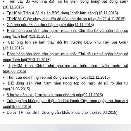
Tiền vay đổ vào nhà đất, có tái diễn 'bong bóng' bất động sản?
(16.11.2015)
Tp.HCM: Trên 41% dự án BĐS đang "chết lâm sàng"(16.11.2015)
TP.HCM: Cuộc chạy đua tiến độ của các dự án tại quận 2(14.11.2015)
Giá nhà gấp 25 lần thu nhập người dân(14.11.2015)
Phát hành bảo lãnh cho người mua nhà: Chủ đầu tư và ngân hàng có
cùng 'lách luật'?(13.11.2015)
Các ông lớn sẽ làm thay đổi thị trường BĐS khu Tây Sài Gòn?
(13.11.2015)
Phát hành bảo lãnh cho người mua nhà: Chủ đầu tư và ngân hàng có
cùng 'lách luật'?(13.11.2015)
Tp.HCM trình Chính phủ phương án triển khai tuyến metro số
5(26.03.2015)
Thời của doanh nghiệp bất động sản trong nước(12.11.2015)
Bất động sản Việt Nam nằm trong top có mức độ rủi ro đầu tư
cao(21.03.2015)
8 bước cần lưu ý trước khi mua nhà trả góp(02.11.2015)
Trải nghiệm không gian thật của Goldmark City trong ngày mở bán đợt
cuối(15.08.2015)
Dự án TP mới Bình Dương vẫn khắc khoải chờ thời(26.03.2015)