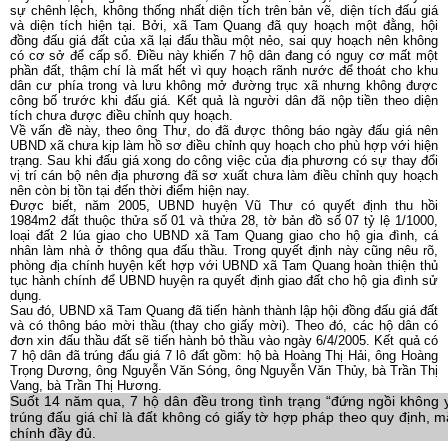
sự chênh lệch, không thống nhất diện tích trên bản vẽ, diện tích đấu giá
và diện tích hiện tại. Bởi, xã Tam Quang đã quy hoạch một đằng, hội
đồng đấu giá đất của xã lại đấu thầu một nẻo, sai quy hoạch nên không
có cơ sở để cấp sổ. Điều này khiến 7 hộ dân đang có nguy cơ mất một
phần đất, thậm chí là mất hết vì quy hoạch rãnh nước để thoát cho khu
dân cư phía trong và lưu không mở đường trục xã nhưng không được
công bố trước khi đấu giá. Kết quả là người dân đã nộp tiền theo diện
tích chưa được điều chỉnh quy hoạch.
Về vấn đề này, theo ông Thư, do đã được thông báo ngày đấu giá nên
UBND xã chưa kịp làm hồ sơ điều chỉnh quy hoạch cho phù hợp với hiện
trạng. Sau khi đấu giá xong do công việc của địa phương có sự thay đổi
vị trí cán bộ nên địa phương đã sơ xuất chưa làm điều chỉnh quy hoạch
nên còn bị tồn tại đến thời điểm hiện nay.
Được biết, năm 2005, UBND huyện Vũ Thư có quyết định thu hồi
1984m2 đất thuộc thửa số 01 và thửa 28, tờ bản đồ số 07 tỷ lệ 1/1000,
loại đất 2 lúa giao cho UBND xã Tam Quang giao cho hộ gia đình, cá
nhân làm nhà ở thông qua đấu thầu. Trong quyết định này cũng nêu rõ,
phòng địa chính huyện kết hợp với UBND xã Tam Quang hoàn thiện thủ
tục hành chính để UBND huyện ra quyết định giao đất cho hộ gia đình sử
dụng.
Sau đó, UBND xã Tam Quang đã tiến hành thành lập hội đồng đấu giá đất
và có thông báo mời thầu (thay cho giấy mời). Theo đó, các hộ dân có
đơn xin đấu thầu đất sẽ tiến hành bỏ thầu vào ngày 6/4/2005. Kết quả có
7 hộ dân đã trúng đấu giá 7 lô đất gồm: hộ bà Hoàng Thị Hải, ông Hoàng
Trọng Dương, ông Nguyễn Văn Sóng, ông Nguyễn Văn Thủy, bà Trần Thị
Vang, bà Trần Thị Hương.
Suốt 14 năm qua, 7 hộ dân đều trong tình trạng “đứng ngồi không 
trúng đấu giá chỉ là đất không có giấy tờ hợp pháp theo quy định, m
chính đầy đủ.