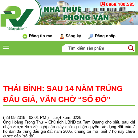
Đăng tin rao
Đăng ký
Đăng nhập
TIN TỨC
THÁI BÌNH: SAU 14 NĂM TRÚNG
ĐẤU GIÁ, VẪN CHỜ “SỔ ĐỎ”
( 28-09-2019 - 02:01 PM ) - Lượt xem: 3229
Ông Hoàng Trọng Thư – Chủ tịch UBND xã Tam Quang cho biết, sau khi
nhận được đơn đề nghị cấp giấy chứng nhận quyền sử dụng đất của 7
hộ dân đã trúng đấu giá đất năm 2005, chúng tôi mới biết 7 hộ này chưa
được cấp “sổ đỏ”.