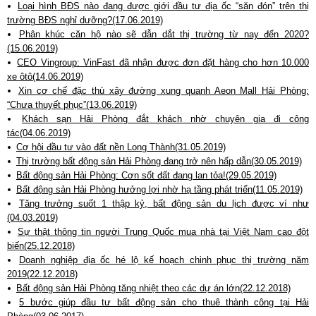
Loại hình BĐS nào đang được giới đầu tư địa ốc “săn đón” trên thị
trường BĐS nghỉ dưỡng?(17.06.2019)
Phân khúc căn hộ nào sẽ dẫn dắt thị trường từ nay đến 2020?
(15.06.2019)
CEO Vingroup: VinFast đã nhận được đơn đặt hàng cho hơn 10.000
xe ôtô(14.06.2019)
Xin cơ chế đặc thù xây đường xung quanh Aeon Mall Hải Phòng:
“Chưa thuyết phục”(13.06.2019)
Khách sạn Hải Phòng đắt khách nhờ chuyên gia đi công
tác(04.06.2019)
Cơ hội đầu tư vào đất nền Long Thành(31.05.2019)
Thị trường bất động sản Hải Phòng đang trở nên hấp dẫn(30.05.2019)
Bất động sản Hải Phòng: Cơn sốt đất đang lan tỏa!(29.05.2019)
Bất động sản Hải Phòng hưởng lợi nhờ hạ tầng phát triển(11.05.2019)
Tăng trưởng suốt 1 thập kỷ, bất động sản du lịch được ví như
(04.03.2019)
Sự thật thông tin người Trung Quốc mua nhà tại Việt Nam cao đột
biến(25.12.2018)
Doanh nghiệp địa ốc hé lộ kế hoạch chinh phục thị trường năm
2019(22.12.2018)
Bất động sản Hải Phòng tăng nhiệt theo các dự án lớn(22.12.2018)
5 bước giúp đầu tư bất động sản cho thuê thành công tại Hải