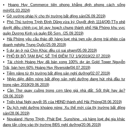
Hoang Huy Commerce tiên phong khẳng định phong cách sống
mới(01.03.2024)
Gỡ vướng pháp lý cho thị trường bất động sản(26.09.2019)
Phó Thủ tướng Trịnh Đình Dũng vừa ký Quyết định 1114/QĐ-TTg phê
duyệt điều chỉnh cục bộ quy hoạch chung thành phố Hải Phòng khu vực
quận Dương Kinh và quận Đồ Sơn. (25.09.2019)
Hải Phòng yêu cầu tháo dỡ hàng loạt nhà tạm xây dựng trái phép của
doanh nghiệp Trung Quốc(25.09.2019)
5 dự án ở núi Chín Khúc đều có sai phạm(05.09.2019)
PHỐ ĐI BỘ TAM BẠC SẼ THÍ ĐIỂM TỪ 1/9/2019(22.07.2019)
Tài chính Hoàng Huy đã bán xong 100% dự án Gold Tower Nguyễn
Trãi, bán hơn 60% Hoàng Huy Riverside(04.07.2019)
Tiềm năng từ thị trường bất động sản nghỉ dưỡng(02.07.2019)
Nhận diện điểm nóng bất động sản nghỉ dưỡng đang hút nhà đầu tư
trong năm 2019(29.06.2019)
Cần Thơ quay cuồng trong cơn tăng giá nhà đất: Sốt thật hay ảo?
(29.06.2019)
Triển khai Nghị quyết 05 của HĐND thành phố Hải Phòng(28.06.2019)
Du lịch nghỉ dưỡng khoáng nóng: Xu thế mới của thị trường bất động
sản(28.06.2019)
Novaland, Hưng Thịnh, Phát Đạt, Sunshine...và hàng loạt đại gia khác
đang tấn công vào thị trường BĐS nghỉ dưỡng(20.06.2019)