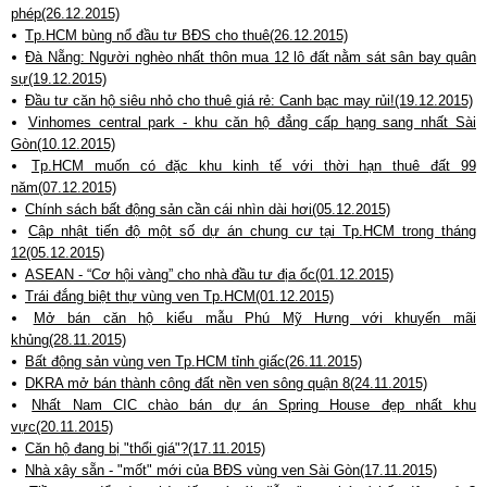
phép(26.12.2015)
Tp.HCM bùng nổ đầu tư BĐS cho thuê(26.12.2015)
Đà Nẵng: Người nghèo nhất thôn mua 12 lô đất nằm sát sân bay quân
sự(19.12.2015)
Đầu tư căn hộ siêu nhỏ cho thuê giá rẻ: Canh bạc may rủi!(19.12.2015)
Vinhomes central park - khu căn hộ đẳng cấp hạng sang nhất Sài
Gòn(10.12.2015)
Tp.HCM muốn có đặc khu kinh tế với thời hạn thuê đất 99
năm(07.12.2015)
Chính sách bất động sản cần cái nhìn dài hơi(05.12.2015)
Cập nhật tiến độ một số dự án chung cư tại Tp.HCM trong tháng
12(05.12.2015)
ASEAN - “Cơ hội vàng” cho nhà đầu tư địa ốc(01.12.2015)
Trái đắng biệt thự vùng ven Tp.HCM(01.12.2015)
Mở bán căn hộ kiểu mẫu Phú Mỹ Hưng với khuyến mãi
khủng(28.11.2015)
Bất động sản vùng ven Tp.HCM tỉnh giấc(26.11.2015)
DKRA mở bán thành công đất nền ven sông quận 8(24.11.2015)
Nhất Nam CIC chào bán dự án Spring House đẹp nhất khu
vực(20.11.2015)
Căn hộ đang bị "thổi giá"?(17.11.2015)
Nhà xây sẵn - "mốt" mới của BĐS vùng ven Sài Gòn(17.11.2015)