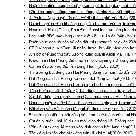
Nhận diện điểm nóng bất động sản nghỉ dưỡng đang hút nhà
Cần Thơ quay cuồng trong cơn tăng giá nhà đất: Sốt thật ha
Triển khai Nghị quyết 05 của HĐND thành phố Hải Phòng(28
Du lịch nghỉ dưỡng khoáng nóng: Xu thế mới của thị trường
Novaland, Hưng Thịnh, Phát Đạt, Sunshine...và hàng loạt đ
Loại hình BĐS nào đang được giới đầu tư địa ốc “săn đón” 
Phân khúc căn hộ nào sẽ dẫn dắt thị trường từ nay đến 202
CEO Vingroup: VinFast đã nhận được đơn đặt hàng cho hơn
Xin cơ chế đặc thù xây đường xung quanh Aeon Mall Hải Ph
Khách sạn Hải Phòng đắt khách nhờ chuyên gia đi công tác
Cơ hội đầu tư vào đất nền Long Thành(31.05.2019)
Thị trường bất động sản Hải Phòng đang trở nên hấp dẫn(30
Bất động sản Hải Phòng: Cơn sốt đất đang lan tỏa!(29.05.20
Bất động sản Hải Phòng hưởng lợi nhờ hạ tầng phát triển(11
Tăng trưởng suốt 1 thập kỷ, bất động sản du lịch được ví n
Sự thật thông tin người Trung Quốc mua nhà tại Việt Nam c
Doanh nghiệp địa ốc hé lộ kế hoạch chinh phục thị trường 
Bất động sản Hải Phòng tăng nhiệt theo các dự án lớn(22.1
5 bước giúp đầu tư bất động sản cho thuê thành công tại H
Chuẩn bị triển khai 10 dự án mới giao thông Hải Phòng năm
Vốn đầu tư đang đổ mạnh vào kinh doanh bất động sản(05.1
Tốc độ giảm tồn kho bất động sản đã chậm lại(28.04.2016)