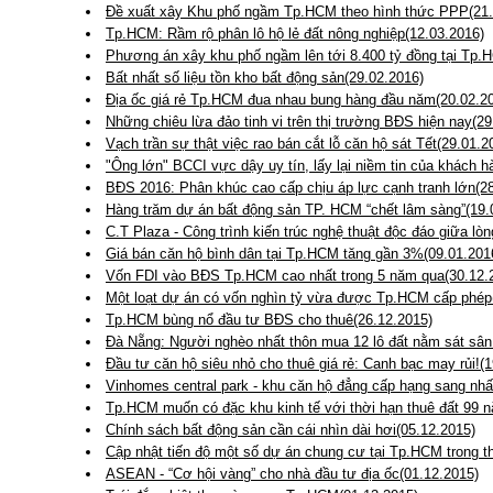
Đề xuất xây Khu phố ngầm Tp.HCM theo hình thức PPP(21.
Tp.HCM: Rầm rộ phân lô hộ lẻ đất nông nghiệp(12.03.2016)
Phương án xây khu phố ngầm lên tới 8.400 tỷ đồng tại Tp.
Bất nhất số liệu tồn kho bất động sản(29.02.2016)
Địa ốc giá rẻ Tp.HCM đua nhau bung hàng đầu năm(20.02.2
Những chiêu lừa đảo tinh vi trên thị trường BĐS hiện nay(29
Vạch trần sự thật việc rao bán cắt lỗ căn hộ sát Tết(29.01.2
"Ông lớn" BCCI vực dậy uy tín, lấy lại niềm tin của khách h
BĐS 2016: Phân khúc cao cấp chịu áp lực cạnh tranh lớn(2
Hàng trăm dự án bất động sản TP. HCM “chết lâm sàng”(19.
C.T Plaza - Công trình kiến trúc nghệ thuật độc đáo giữa lò
Giá bán căn hộ bình dân tại Tp.HCM tăng gần 3%(09.01.201
Vốn FDI vào BĐS Tp.HCM cao nhất trong 5 năm qua(30.12.
Một loạt dự án có vốn nghìn tỷ vừa được Tp.HCM cấp phép
Tp.HCM bùng nổ đầu tư BĐS cho thuê(26.12.2015)
Đà Nẵng: Người nghèo nhất thôn mua 12 lô đất nằm sát sân
Đầu tư căn hộ siêu nhỏ cho thuê giá rẻ: Canh bạc may rủi!(
Vinhomes central park - khu căn hộ đẳng cấp hạng sang nhấ
Tp.HCM muốn có đặc khu kinh tế với thời hạn thuê đất 99 
Chính sách bất động sản cần cái nhìn dài hơi(05.12.2015)
Cập nhật tiến độ một số dự án chung cư tại Tp.HCM trong t
ASEAN - “Cơ hội vàng” cho nhà đầu tư địa ốc(01.12.2015)