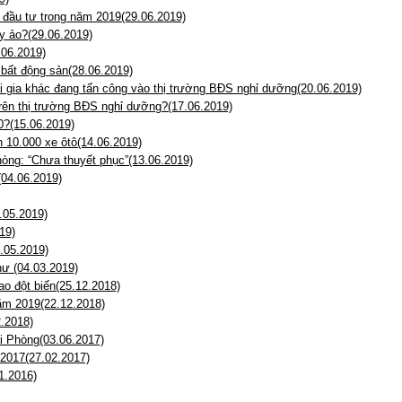
 đầu tư trong năm 2019(29.06.2019)
y ảo?(29.06.2019)
.06.2019)
 bất động sản(28.06.2019)
ại gia khác đang tấn công vào thị trường BĐS nghỉ dưỡng(20.06.2019)
trên thị trường BĐS nghỉ dưỡng?(17.06.2019)
0?(15.06.2019)
 10.000 xe ôtô(14.06.2019)
òng: “Chưa thuyết phục”(13.06.2019)
(04.06.2019)
.05.2019)
19)
.05.2019)
hư (04.03.2019)
ao đột biến(25.12.2018)
năm 2019(22.12.2018)
2.2018)
ải Phòng(03.06.2017)
 2017(27.02.2017)
1.2016)