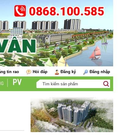
ng tin rao
Hỏi đáp
Đăng ký
Đăng nhập
PV
NG