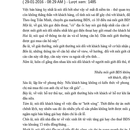
( 29-01-2016 - 08:29 AM ) - Lượt xem: 1485
Việc bán hàng kỵ nhất là nói dối bởi như vậy sẽ mất đi niềm tin - thứ quan tr
còn không thẳng thắn với khách hàng, cố tình nói sai để gây chú với khách, 
Theo ông Trần Minh, chuyên gia marketing BĐS, có 10 điều mà môi giới BĐ
Một là,
về giá, khi gọi điện thoại, "cò" địa ốc hay nói giá thấp nhất của căn 
được môi giới nói dối nhiều nhất khi gọi điện thoại hay gửi email cho khách h
Hai là,
nói quá về thông tin dự án và số lượng căn hộ. Dân môi giới thườn
được gọi mua căn hộ này”.
Ba là,
về giải thưởng, môi giới thường nói dối với khách hàng về cơ hội nhận g
Bốn là,
những thông tin về căn hộ như về view, về hướng, đối với môi giới 
cáo căn này rất đẹp, căn này view ra ngoài rất yên tĩnh....
Năm là,
luôn cố gắng dìm nhau khi nói dối khách về người môi giới đối thủ, 
Nhiều môi giới BĐS không
với khách, đẩy
Sáu là,
lập lòe về phong thủy. Nếu khách hàng không có kiến thức về phong t
chị mà mua thì con anh chị sẽ học rất giỏi"…
Bảy là,
về việc hỗ trợ thủ tục, môi giới thường hứa với khách sẽ hỗ trợ khi 
đâu nữa.
Tám là,
nói dối khách hàng về việc đầu tư “lướt sóng”. Thời điểm dự án mới 
chênh lệch, tuy nhiên sau đó do nhiều yếu tố sản phẩm không lướt được môi gi
ngậm ngùi bán bằng giá hay thậm chí là cắt lỗ.
Chín là,
nói dối nhà đầu tư về việc sinh lời từ việc tăng giá hay cho thuê BĐ
vào khoảng 15 triệu đồng/tháng…
Mười là,
nói dối nhà đầu tư về tiến độ thi công, các dự án xung quanh dự án