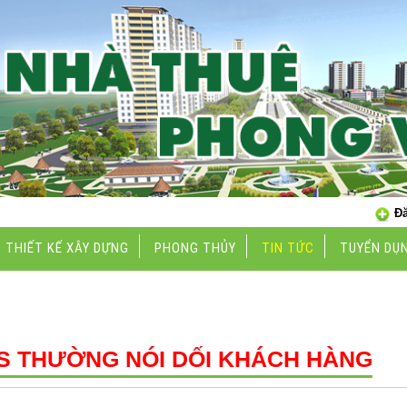
Đă
THIẾT KẾ XÂY DỰNG
PHONG THỦY
TIN TỨC
TUYỂN DỤ
TIN TỨC
BĐS THƯỜNG NÓI DỐI KHÁCH HÀNG