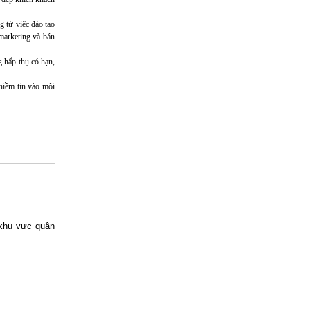
 từ việc đào tạo
 marketing và bán
 hấp thụ có hạn,
niềm tin vào môi
 khu vực quận