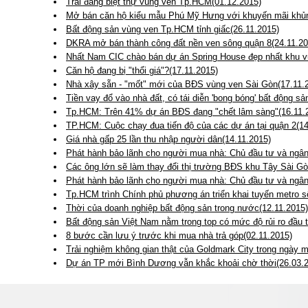
Trái đắng biệt thự vùng ven Tp.HCM(01.12.2015)
Mở bán căn hộ kiểu mẫu Phú Mỹ Hưng với khuyến mãi khủn
Bất động sản vùng ven Tp.HCM tỉnh giấc(26.11.2015)
DKRA mở bán thành công đất nền ven sông quận 8(24.11.20
Nhất Nam CIC chào bán dự án Spring House đẹp nhất khu v
Căn hộ đang bị "thổi giá"?(17.11.2015)
Nhà xây sẵn - "mốt" mới của BĐS vùng ven Sài Gòn(17.11.
Tiền vay đổ vào nhà đất, có tái diễn 'bong bóng' bất động sả
Tp.HCM: Trên 41% dự án BĐS đang "chết lâm sàng"(16.11.
TP.HCM: Cuộc chạy đua tiến độ của các dự án tại quận 2(14
Giá nhà gấp 25 lần thu nhập người dân(14.11.2015)
Phát hành bảo lãnh cho người mua nhà: Chủ đầu tư và ngân h
Các ông lớn sẽ làm thay đổi thị trường BĐS khu Tây Sài Gò
Phát hành bảo lãnh cho người mua nhà: Chủ đầu tư và ngân h
Tp.HCM trình Chính phủ phương án triển khai tuyến metro s
Thời của doanh nghiệp bất động sản trong nước(12.11.2015)
Bất động sản Việt Nam nằm trong top có mức độ rủi ro đầu 
8 bước cần lưu ý trước khi mua nhà trả góp(02.11.2015)
Trải nghiệm không gian thật của Goldmark City trong ngày 
Dự án TP mới Bình Dương vẫn khắc khoải chờ thời(26.03.