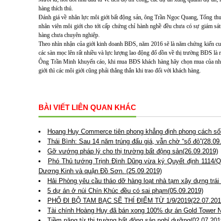
hàng thích thú.
Đánh giá về nhân lực môi giới bất động sản, ông Trần Ngọc Quang, Tổng thư
nhân viên môi giới cho tới cấp chứng chỉ hành nghề đều chưa có sự giám sát 
hàng chưa chuyên nghiệp.
Theo nhìn nhận của giới kinh doanh BĐS, năm 2016 sẽ là năm chứng kiến cuộ
các sàn mọc lên rất nhiều và lực lượng lao động đổ dồn về thị trường BĐS là rấ
Ông Trần Minh khuyến cáo, khi mua BĐS khách hàng hãy chọn mua của những 
giới thì các môi giới cũng phải thẳng thắn khi trao đổi với khách hàng.
BÀI VIẾT LIÊN QUAN KHÁC
Hoang Huy Commerce tiên phong khẳng định phong cách số
Thái Bình: Sau 14 năm trúng đấu giá, vẫn chờ “sổ đỏ”(28.09
Gỡ vướng pháp lý cho thị trường bất động sản(26.09.2019)
Phó Thủ tướng Trịnh Đình Dũng vừa ký Quyết định 1114/Q
Dương Kinh và quận Đồ Sơn. (25.09.2019)
Hải Phòng yêu cầu tháo dỡ hàng loạt nhà tạm xây dựng trá
5 dự án ở núi Chín Khúc đều có sai phạm(05.09.2019)
PHỐ ĐI BỘ TAM BẠC SẼ THÍ ĐIỂM TỪ 1/9/2019(22.07.201
Tài chính Hoàng Huy đã bán xong 100% dự án Gold Tower N
Tiềm năng từ thị trường bất động sản nghỉ dưỡng(02.07.201