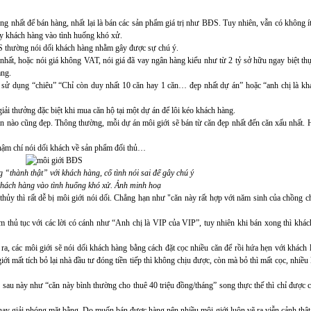
ọng nhất để bán hàng, nhất lại là bán các sản phẩm giá trị như BĐS. Tuy nhiên, vẫn có không ít
đẩy khách hàng vào tình huống khó xử.
S thường nói dối khách hàng nhằm gây được sự chú ý.
rẻ nhất, hoặc nói giá không VAT, nói giá đã vay ngân hàng kiểu như từ 2 tỷ sở hữu ngay biệt thự
àng.
g sử dụng “chiêu” “Chỉ còn duy nhất 10 căn hay 1 căn… đẹp nhất dự án” hoặc “anh chị là k
iải thưởng đặc biệt khi mua căn hộ tại một dự án để lôi kéo khách hàng.
căn nào cũng đẹp. Thông thường, mỗi dự án môi giới sẽ bán từ căn đẹp nhất đến căn xấu nhất.
thậm chí nói dối khách về sản phẩm đối thủ…
 “thành thật” với khách hàng, cố tình nói sai để gây chú ý
 khách hàng vào tình huống khó xử. Ảnh minh hoạ
hủy thì rất dễ bị môi giới nói dối. Chẳng hạn như "căn này rất hợp với năm sinh của chồng c
làm thủ tục với các lời có cánh như “Anh chị là VIP của VIP”, tuy nhiên khi bán xong thì khá
ra, các môi giới sẽ nói dối khách hàng bằng cách đặt cọc nhiều căn để rồi hứa hẹn với khách 
ới mất tích bỏ lại nhà đầu tư đóng tiền tiếp thì không chịu được, còn mà bỏ thì mất cọc, nhiề
S sau này như “căn này bình thường cho thuê 40 triệu đồng/tháng” song thực thế thì chỉ được 
, hay giải phóng mặt bằng. Do muốn bán được hàng nên nhiều môi giới luôn vẽ ra viễn cảnh thậ