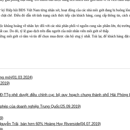
 ký Hiệp hội BĐS Việt Nam từng nhận xét, hoạt động của các nhà môi giới đang bị buông lỏng
chặt chẽ. Điều đó dẫn tới tình trạng cách thức tiếp cận khách hàng, cung cấp thông tin, cách
c khủng hoảng về nhân lực đối với các nhà phân phối vì nguồn cung sản phẩm lớn, thị trường
t cao. Do đó, tỷ lệ giao dịch trên đầu người của một nhân viên môi giới sẽ thấp.
môi giới có tâm và tín để chọn mua được căn hộ ưng ý nhất. Trái lại, để khách hàng đặt 
ng mới(01.03.2024)
.2019)
Đ-TTg phê duyệt điều chỉnh cục bộ quy hoạch chung thành phố Hải Phòng
i phép của doanh nghiệp Trung Quốc(25.09.2019)
9)
guyễn Trãi, bán hơn 60% Hoàng Huy Riverside(04.07.2019)
9)