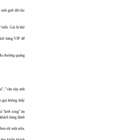
 môi giới đôi lúc
 biển. Giá là thứ
hách hàng VIP để
 Họ thường quảng
hị", "căn này anh
ch gọi không thấy
là “lướt sóng” ăn
u khách hàng đành
chưa tới một nửa,
t đẹp khiến khách