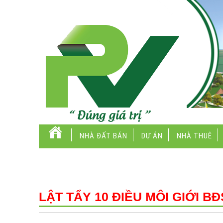
NHÀ ĐẤT BÁN
DỰ ÁN
NHÀ THUÊ
LẬT TẨY 10 ĐIỀU MÔI GIỚI 