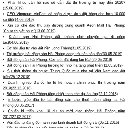
Phân khúc căn hộ nào sẽ dẫn dắt thị trường từ nay đến 2020?
(15.06.2019)
CEO Vingroup: VinFast đã nhận được đơn đặt hàng cho hơn 10.000
xe ôtô(14.06.2019)
Xin cơ chế đặc thù xây đường xung quanh Aeon Mall Hải Phòng:
“Chưa thuyết phục”(13.06.2019)
Khách sạn Hải Phòng đắt khách nhờ chuyên gia đi công
tác(04.06.2019)
Cơ hội đầu tư vào đất nền Long Thành(31.05.2019)
Thị trường bất động sản Hải Phòng đang trở nên hấp dẫn(30.05.2019)
Bất động sản Hải Phòng: Cơn sốt đất đang lan tỏa!(29.05.2019)
Bất động sản Hải Phòng hưởng lợi nhờ hạ tầng phát triển(11.05.2019)
Sự thật thông tin người Trung Quốc mua nhà tại Việt Nam cao đột
biến(25.12.2018)
Doanh nghiệp địa ốc hé lộ kế hoạch chinh phục thị trường năm
2019(22.12.2018)
Bất động sản Hải Phòng tăng nhiệt theo các dự án lớn(22.12.2018)
5 bước giúp đầu tư bất động sản cho thuê thành công tại Hải
Phòng(03.06.2017)
Chuẩn bị triển khai 10 dự án mới giao thông Hải Phòng năm
2017(27.02.2017)
Vốn đầu tư đang đổ mạnh vào kinh doanh bất động sản(05.11.2016)