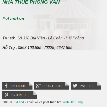
NHÀ THUÊ PHONG VÂN
PvLand.vn
Trụ sở
: Số 338 Bùi Viện - Lê Chân - Hải Phòng
Hỗ Trợ
:
0868.100.585
-
(0225) 6647 555
2016 ©
PvLand
- Thiết kế và phát triển bởi
Web Đất Cảng