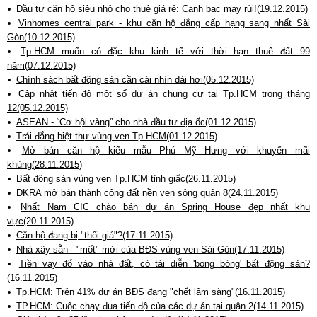
Đầu tư căn hộ siêu nhỏ cho thuê giá rẻ: Canh bạc may rủi!(19.12.2015)
Vinhomes central park - khu căn hộ đẳng cấp hạng sang nhất Sài
Gòn(10.12.2015)
Tp.HCM muốn có đặc khu kinh tế với thời hạn thuê đất 99
năm(07.12.2015)
Chính sách bất động sản cần cái nhìn dài hơi(05.12.2015)
Cập nhật tiến độ một số dự án chung cư tại Tp.HCM trong tháng
12(05.12.2015)
ASEAN - “Cơ hội vàng” cho nhà đầu tư địa ốc(01.12.2015)
Trái đắng biệt thự vùng ven Tp.HCM(01.12.2015)
Mở bán căn hộ kiểu mẫu Phú Mỹ Hưng với khuyến mãi
khủng(28.11.2015)
Bất động sản vùng ven Tp.HCM tỉnh giấc(26.11.2015)
DKRA mở bán thành công đất nền ven sông quận 8(24.11.2015)
Nhất Nam CIC chào bán dự án Spring House đẹp nhất khu
vực(20.11.2015)
Căn hộ đang bị "thổi giá"?(17.11.2015)
Nhà xây sẵn - "mốt" mới của BĐS vùng ven Sài Gòn(17.11.2015)
Tiền vay đổ vào nhà đất, có tái diễn 'bong bóng' bất động sản?
(16.11.2015)
Tp.HCM: Trên 41% dự án BĐS đang "chết lâm sàng"(16.11.2015)
TP.HCM: Cuộc chạy đua tiến độ của các dự án tại quận 2(14.11.2015)