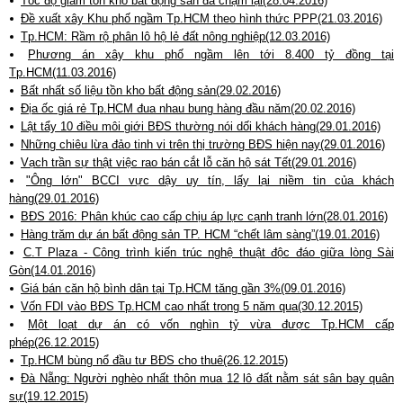
Tốc độ giảm tồn kho bất động sản đã chậm lại(28.04.2016)
Đề xuất xây Khu phố ngầm Tp.HCM theo hình thức PPP(21.03.2016)
Tp.HCM: Rầm rộ phân lô hộ lẻ đất nông nghiệp(12.03.2016)
Phương án xây khu phố ngầm lên tới 8.400 tỷ đồng tại
Tp.HCM(11.03.2016)
Bất nhất số liệu tồn kho bất động sản(29.02.2016)
Địa ốc giá rẻ Tp.HCM đua nhau bung hàng đầu năm(20.02.2016)
Lật tẩy 10 điều môi giới BĐS thường nói dối khách hàng(29.01.2016)
Những chiêu lừa đảo tinh vi trên thị trường BĐS hiện nay(29.01.2016)
Vạch trần sự thật việc rao bán cắt lỗ căn hộ sát Tết(29.01.2016)
"Ông lớn" BCCI vực dậy uy tín, lấy lại niềm tin của khách
hàng(29.01.2016)
BĐS 2016: Phân khúc cao cấp chịu áp lực cạnh tranh lớn(28.01.2016)
Hàng trăm dự án bất động sản TP. HCM “chết lâm sàng”(19.01.2016)
C.T Plaza - Công trình kiến trúc nghệ thuật độc đáo giữa lòng Sài
Gòn(14.01.2016)
Giá bán căn hộ bình dân tại Tp.HCM tăng gần 3%(09.01.2016)
Vốn FDI vào BĐS Tp.HCM cao nhất trong 5 năm qua(30.12.2015)
Một loạt dự án có vốn nghìn tỷ vừa được Tp.HCM cấp
phép(26.12.2015)
Tp.HCM bùng nổ đầu tư BĐS cho thuê(26.12.2015)
Đà Nẵng: Người nghèo nhất thôn mua 12 lô đất nằm sát sân bay quân
sự(19.12.2015)