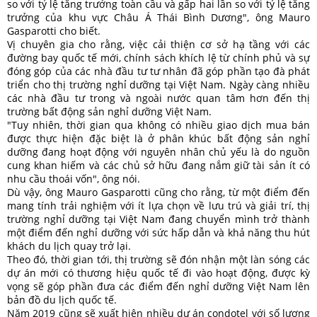
so với tỷ lệ tăng trưởng toàn cầu và gấp hai lần so với tỷ lệ tăng
trưởng của khu vực Châu Á Thái Bình Dương", ông Mauro
Gasparotti cho biết.
Vị chuyên gia cho rằng, việc cải thiện cơ sở hạ tầng với các
đường bay quốc tế mới, chính sách khích lệ từ chính phủ và sự
đóng góp của các nhà đầu tư tư nhân đã góp phần tạo đà phát
triển cho thị trường nghỉ dưỡng tại Việt Nam. Ngày càng nhiều
các nhà đầu tư trong và ngoài nước quan tâm hơn đến thị
trường bất động sản nghỉ dưỡng Việt Nam.
"Tuy nhiên, thời gian qua không có nhiều giao dịch mua bán
được thực hiện đặc biệt là ở phân khúc bất động sản nghỉ
dưỡng đang hoạt động với nguyên nhân chủ yếu là do nguồn
cung khan hiếm và các chủ sở hữu đang nắm giữ tài sản ít có
nhu cầu thoái vốn", ông nói.
Dù vậy, ông Mauro Gasparotti cũng cho rằng, từ một điểm đến
mang tính trải nghiệm với ít lựa chọn về lưu trú và giải trí, thị
trường nghỉ dưỡng tại Việt Nam đang chuyển mình trở thành
một điểm đến nghỉ dưỡng với sức hấp dẫn và khả năng thu hút
khách du lịch quay trở lại.
Theo đó, thời gian tới, thị trường sẽ đón nhận một làn sóng các
dự án mới có thương hiệu quốc tế đi vào hoạt động, được kỳ
vọng sẽ góp phần đưa các điểm đến nghỉ dưỡng Việt Nam lên
bản đồ du lịch quốc tế.
Năm 2019 cũng sẽ xuất hiện nhiều dự án condotel với số lượng