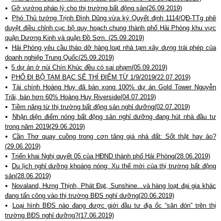
Gỡ vướng pháp lý cho thị trường bất động sản(26.09.2019)
Phó Thủ tướng Trịnh Đình Dũng vừa ký Quyết định 1114/QĐ-TTg phê
duyệt điều chỉnh cục bộ quy hoạch chung thành phố Hải Phòng khu vực
quận Dương Kinh và quận Đồ Sơn. (25.09.2019)
Hải Phòng yêu cầu tháo dỡ hàng loạt nhà tạm xây dựng trái phép của
doanh nghiệp Trung Quốc(25.09.2019)
5 dự án ở núi Chín Khúc đều có sai phạm(05.09.2019)
PHỐ ĐI BỘ TAM BẠC SẼ THÍ ĐIỂM TỪ 1/9/2019(22.07.2019)
Tài chính Hoàng Huy đã bán xong 100% dự án Gold Tower Nguyễn
Trãi, bán hơn 60% Hoàng Huy Riverside(04.07.2019)
Tiềm năng từ thị trường bất động sản nghỉ dưỡng(02.07.2019)
Nhận diện điểm nóng bất động sản nghỉ dưỡng đang hút nhà đầu tư
trong năm 2019(29.06.2019)
Cần Thơ quay cuồng trong cơn tăng giá nhà đất: Sốt thật hay ảo?
(29.06.2019)
Triển khai Nghị quyết 05 của HĐND thành phố Hải Phòng(28.06.2019)
Du lịch nghỉ dưỡng khoáng nóng: Xu thế mới của thị trường bất động
sản(28.06.2019)
Novaland, Hưng Thịnh, Phát Đạt, Sunshine...và hàng loạt đại gia khác
đang tấn công vào thị trường BĐS nghỉ dưỡng(20.06.2019)
Loại hình BĐS nào đang được giới đầu tư địa ốc “săn đón” trên thị
trường BĐS nghỉ dưỡng?(17.06.2019)