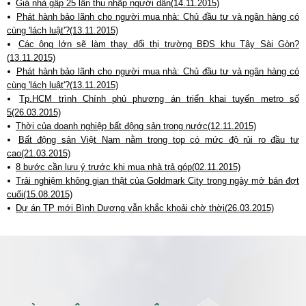
Giá nhà gấp 25 lần thu nhập người dân(14.11.2015)
Phát hành bảo lãnh cho người mua nhà: Chủ đầu tư và ngân hàng có
cùng 'lách luật'?(13.11.2015)
Các ông lớn sẽ làm thay đổi thị trường BĐS khu Tây Sài Gòn?
(13.11.2015)
Phát hành bảo lãnh cho người mua nhà: Chủ đầu tư và ngân hàng có
cùng 'lách luật'?(13.11.2015)
Tp.HCM trình Chính phủ phương án triển khai tuyến metro số
5(26.03.2015)
Thời của doanh nghiệp bất động sản trong nước(12.11.2015)
Bất động sản Việt Nam nằm trong top có mức độ rủi ro đầu tư
cao(21.03.2015)
8 bước cần lưu ý trước khi mua nhà trả góp(02.11.2015)
Trải nghiệm không gian thật của Goldmark City trong ngày mở bán đợt
cuối(15.08.2015)
Dự án TP mới Bình Dương vẫn khắc khoải chờ thời(26.03.2015)