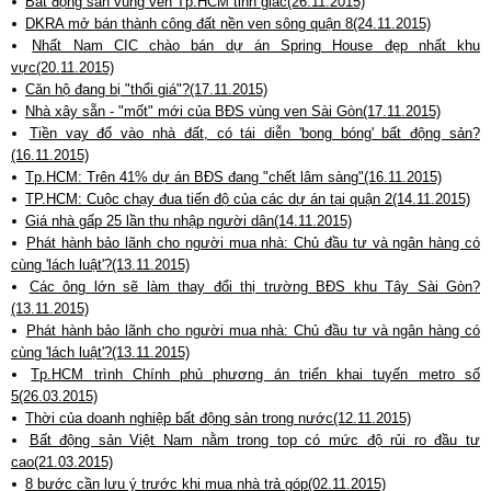
Bất động sản vùng ven Tp.HCM tỉnh giấc(26.11.2015)
DKRA mở bán thành công đất nền ven sông quận 8(24.11.2015)
Nhất Nam CIC chào bán dự án Spring House đẹp nhất khu
vực(20.11.2015)
Căn hộ đang bị "thổi giá"?(17.11.2015)
Nhà xây sẵn - "mốt" mới của BĐS vùng ven Sài Gòn(17.11.2015)
Tiền vay đổ vào nhà đất, có tái diễn 'bong bóng' bất động sản?
(16.11.2015)
Tp.HCM: Trên 41% dự án BĐS đang "chết lâm sàng"(16.11.2015)
TP.HCM: Cuộc chạy đua tiến độ của các dự án tại quận 2(14.11.2015)
Giá nhà gấp 25 lần thu nhập người dân(14.11.2015)
Phát hành bảo lãnh cho người mua nhà: Chủ đầu tư và ngân hàng có
cùng 'lách luật'?(13.11.2015)
Các ông lớn sẽ làm thay đổi thị trường BĐS khu Tây Sài Gòn?
(13.11.2015)
Phát hành bảo lãnh cho người mua nhà: Chủ đầu tư và ngân hàng có
cùng 'lách luật'?(13.11.2015)
Tp.HCM trình Chính phủ phương án triển khai tuyến metro số
5(26.03.2015)
Thời của doanh nghiệp bất động sản trong nước(12.11.2015)
Bất động sản Việt Nam nằm trong top có mức độ rủi ro đầu tư
cao(21.03.2015)
8 bước cần lưu ý trước khi mua nhà trả góp(02.11.2015)