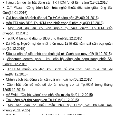
Hàng trăm dự án bất động sản TP. HCM “chết lâm sàng”(19.01.2016)
C.T Plaza - Công trình kiến trúc nghệ thuật độc đáo giữa lòng Sài
Gòn(14.01.2016)
Giá bán căn hộ bình dân tại Tp.HCM tăng gần 3%(09.01.2016)
Vốn FDI vào BĐS Tp.HCM cao nhất trong 5 năm qua(30.12.2015)
Một loạt dự án có vốn nghìn tỷ vừa được Tp.HCM cấp
phép(26.12.2015)
Tp.HCM bùng nổ đầu tư BĐS cho thuê(26.12.2015)
Đà Nẵng: Người nghèo nhất thôn mua 12 lô đất nằm sát sân bay quân
sự(19.12.2015)
Đầu tư căn hộ siêu nhỏ cho thuê giá rẻ: Canh bạc may rủi!(19.12.2015)
Vinhomes central park - khu căn hộ đẳng cấp hạng sang nhất Sài
Gòn(10.12.2015)
Tp.HCM muốn có đặc khu kinh tế với thời hạn thuê đất 99
năm(07.12.2015)
Chính sách bất động sản cần cái nhìn dài hơi(05.12.2015)
Cập nhật tiến độ một số dự án chung cư tại Tp.HCM trong tháng
12(05.12.2015)
ASEAN - “Cơ hội vàng” cho nhà đầu tư địa ốc(01.12.2015)
Trái đắng biệt thự vùng ven Tp.HCM(01.12.2015)
Mở bán căn hộ kiểu mẫu Phú Mỹ Hưng với khuyến mãi
khủng(28.11.2015)