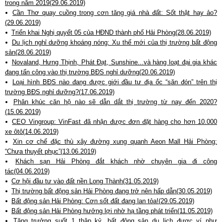
trong năm 2019(29.06.2019)
Cần Thơ quay cuồng trong cơn tăng giá nhà đất: Sốt thật hay ảo?
(29.06.2019)
Triển khai Nghị quyết 05 của HĐND thành phố Hải Phòng(28.06.2019)
Du lịch nghỉ dưỡng khoáng nóng: Xu thế mới của thị trường bất động
sản(28.06.2019)
Novaland, Hưng Thịnh, Phát Đạt, Sunshine...và hàng loạt đại gia khác
đang tấn công vào thị trường BĐS nghỉ dưỡng(20.06.2019)
Loại hình BĐS nào đang được giới đầu tư địa ốc “săn đón” trên thị
trường BĐS nghỉ dưỡng?(17.06.2019)
Phân khúc căn hộ nào sẽ dẫn dắt thị trường từ nay đến 2020?
(15.06.2019)
CEO Vingroup: VinFast đã nhận được đơn đặt hàng cho hơn 10.000
xe ôtô(14.06.2019)
Xin cơ chế đặc thù xây đường xung quanh Aeon Mall Hải Phòng:
“Chưa thuyết phục”(13.06.2019)
Khách sạn Hải Phòng đắt khách nhờ chuyên gia đi công
tác(04.06.2019)
Cơ hội đầu tư vào đất nền Long Thành(31.05.2019)
Thị trường bất động sản Hải Phòng đang trở nên hấp dẫn(30.05.2019)
Bất động sản Hải Phòng: Cơn sốt đất đang lan tỏa!(29.05.2019)
Bất động sản Hải Phòng hưởng lợi nhờ hạ tầng phát triển(11.05.2019)
Tăng trưởng suốt 1 thập kỷ, bất động sản du lịch được ví như