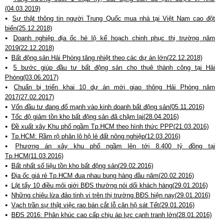
(04.03.2019)
Sự thật thông tin người Trung Quốc mua nhà tại Việt Nam cao đột
biến(25.12.2018)
Doanh nghiệp địa ốc hé lộ kế hoạch chinh phục thị trường năm
2019(22.12.2018)
Bất động sản Hải Phòng tăng nhiệt theo các dự án lớn(22.12.2018)
5 bước giúp đầu tư bất động sản cho thuê thành công tại Hải
Phòng(03.06.2017)
Chuẩn bị triển khai 10 dự án mới giao thông Hải Phòng năm
2017(27.02.2017)
Vốn đầu tư đang đổ mạnh vào kinh doanh bất động sản(05.11.2016)
Tốc độ giảm tồn kho bất động sản đã chậm lại(28.04.2016)
Đề xuất xây Khu phố ngầm Tp.HCM theo hình thức PPP(21.03.2016)
Tp.HCM: Rầm rộ phân lô hộ lẻ đất nông nghiệp(12.03.2016)
Phương án xây khu phố ngầm lên tới 8.400 tỷ đồng tại
Tp.HCM(11.03.2016)
Bất nhất số liệu tồn kho bất động sản(29.02.2016)
Địa ốc giá rẻ Tp.HCM đua nhau bung hàng đầu năm(20.02.2016)
Lật tẩy 10 điều môi giới BĐS thường nói dối khách hàng(29.01.2016)
Những chiêu lừa đảo tinh vi trên thị trường BĐS hiện nay(29.01.2016)
Vạch trần sự thật việc rao bán cắt lỗ căn hộ sát Tết(29.01.2016)
BĐS 2016: Phân khúc cao cấp chịu áp lực cạnh tranh lớn(28.01.2016)