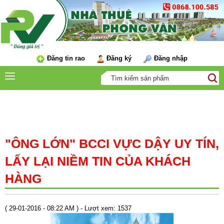
Đăng tin rao
Đăng ký
Đăng nhập
TIN TỨC
"ÔNG LỚN" BCCI VỰC DẬY UY TÍN,
LẤY LẠI NIỀM TIN CỦA KHÁCH
HÀNG
( 29-01-2016 - 08:22 AM ) - Lượt xem: 1537