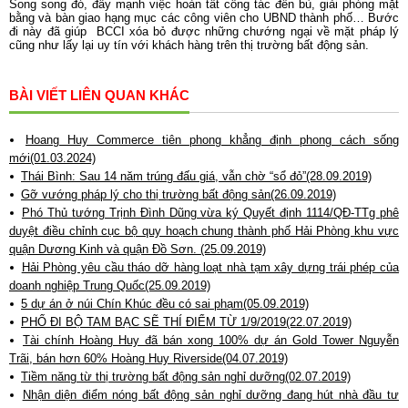
Song song đó, đẩy mạnh việc hoàn tất công tác đền bù, giải phóng mặt
bằng và bàn giao hạng mục các công viên cho UBND thành phố… Bước
đi này đã giúp BCCI xóa bỏ được những chướng ngại về mặt pháp lý
cũng như lấy lại uy tín với khách hàng trên thị trường bất động sản.
BÀI VIẾT LIÊN QUAN KHÁC
Hoang Huy Commerce tiên phong khẳng định phong cách sống
mới(01.03.2024)
Thái Bình: Sau 14 năm trúng đấu giá, vẫn chờ “sổ đỏ”(28.09.2019)
Gỡ vướng pháp lý cho thị trường bất động sản(26.09.2019)
Phó Thủ tướng Trịnh Đình Dũng vừa ký Quyết định 1114/QĐ-TTg phê
duyệt điều chỉnh cục bộ quy hoạch chung thành phố Hải Phòng khu vực
quận Dương Kinh và quận Đồ Sơn. (25.09.2019)
Hải Phòng yêu cầu tháo dỡ hàng loạt nhà tạm xây dựng trái phép của
doanh nghiệp Trung Quốc(25.09.2019)
5 dự án ở núi Chín Khúc đều có sai phạm(05.09.2019)
PHỐ ĐI BỘ TAM BẠC SẼ THÍ ĐIỂM TỪ 1/9/2019(22.07.2019)
Tài chính Hoàng Huy đã bán xong 100% dự án Gold Tower Nguyễn
Trãi, bán hơn 60% Hoàng Huy Riverside(04.07.2019)
Tiềm năng từ thị trường bất động sản nghỉ dưỡng(02.07.2019)
Nhận diện điểm nóng bất động sản nghỉ dưỡng đang hút nhà đầu tư