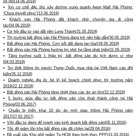
xe ôtô(14.06.2019)
Xin cơ chế đặc thù xây đường xung quanh Aeon Mall Hải Phòng:
“Chưa thuyết phục”(13.06.2019)
Khách sạn Hải Phòng đắt khách nhờ chuyên gia đi công
tác(04.06.2019)
Cơ hội đầu tư vào đất nền Long Thành(31.05.2019)
Thị trường bất động sản Hải Phòng đang trở nên hấp dẫn(30.05.2019)
Bất động sản Hải Phòng: Cơn sốt đất đang lan tỏa!(29.05.2019)
Bất động sản Hải Phòng hưởng lợi nhờ hạ tầng phát triển(11.05.2019)
Tăng trưởng suốt 1 thập kỷ, bất động sản du lịch được ví như
(04.03.2019)
Sự thật thông tin người Trung Quốc mua nhà tại Việt Nam cao đột
biến(25.12.2018)
Doanh nghiệp địa ốc hé lộ kế hoạch chinh phục thị trường năm
2019(22.12.2018)
Bất động sản Hải Phòng tăng nhiệt theo các dự án lớn(22.12.2018)
5 bước giúp đầu tư bất động sản cho thuê thành công tại Hải
Phòng(03.06.2017)
Chuẩn bị triển khai 10 dự án mới giao thông Hải Phòng năm
2017(27.02.2017)
Vốn đầu tư đang đổ mạnh vào kinh doanh bất động sản(05.11.2016)
Tốc độ giảm tồn kho bất động sản đã chậm lại(28.04.2016)
Đề xuất xây Khu phố ngầm Tp.HCM theo hình thức PPP(21.03.2016)