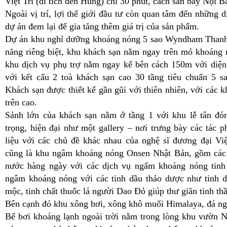
Việt Trì (di tích đền Hùng) chỉ 30 phút, cách sân bay Nội B
Ngoài vị trí, lợi thế giới đầu tư còn quan tâm đến những dị
dự án đem lại để gia tăng thêm giá trị của sản phẩm.
Dự án khu nghỉ dưỡng khoáng nóng 5 sao Wyndham Thanh
năng riêng biệt, khu khách sạn nằm ngay trên mỏ khoáng n
khu dịch vụ phụ trợ nằm ngay kế bên cách 150m với diện 
với kết cấu 2 toà khách sạn cao 30 tầng tiêu chuẩn 5 
Khách sạn được thiết kế gần gũi với thiên nhiên, với các
trên cao.
Sảnh lớn của khách sạn nằm ở tầng 1 với khu lễ tân đón
trọng, hiện đại như một gallery – nơi trưng bày các tác 
liệu với các chủ đề khác nhau của nghệ sĩ đương đại Vi
cũng là khu ngâm khoáng nóng Onsen Nhật Bản, gồm các
nước hàng ngày với các dịch vụ ngấm khoáng nóng tinh
ngâm khoáng nóng với các tinh dầu thảo dược như tinh d
mộc, tinh chất thuốc lá người Dao Đỏ giúp thư giãn tinh thầ
Bên cạnh đó khu xông hơi, xông khô muối Himalaya, đá ng
Bể bơi khoáng lạnh ngoài trời nằm trong lòng khu vườn 