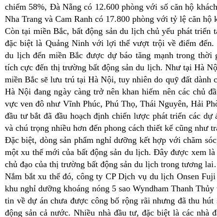
chiếm 58%, Đà Nẵng có 12.600 phòng với số căn hộ khách
Nha Trang và Cam Ranh có 17.800 phòng với tỷ lệ căn hộ 
Còn tại miền Bắc, bất động sản du lịch chủ yếu phát triển 
đặc biệt là Quảng Ninh với lợi thế vượt trội về điểm đến
du lịch đến miền Bắc được dự báo tăng mạnh trong thời g
tích cực đến thị trường bất động sản du lịch. Như tại Hà 
miền Bắc sẽ lưu trú tại Hà Nội, tuy nhiên do quỹ đất dành 
Hà Nội đang ngày càng trở nên khan hiếm nên các chủ đầ
vực ven đô như Vĩnh Phúc, Phú Thọ, Thái Nguyên, Hải P
đầu tư bắt đã đầu hoạch định chiến lược phát triển các dự
và chú trọng nhiều hơn đến phong cách thiết kế cũng như t
Đặc biệt, dòng sản phẩm nghỉ dưỡng kết hợp với chăm sóc,
một xu thế mới của bất động sản du lịch. Đây được xem là
chủ đạo của thị trường bất động sản du lịch trong tương la
Nắm bắt xu thế đó, công ty CP Dịch vụ du lịch Onsen Fuji
khu nghỉ dưỡng khoáng nóng 5 sao Wyndham Thanh Thủy tạ
tin về dự án chưa được công bố rộng rãi nhưng đã thu hút 
động sản cả nước. Nhiều nhà đầu tư, đặc biệt là các nhà 