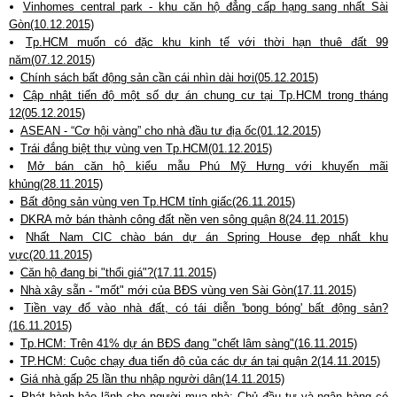
Vinhomes central park - khu căn hộ đẳng cấp hạng sang nhất Sài
Gòn(10.12.2015)
Tp.HCM muốn có đặc khu kinh tế với thời hạn thuê đất 99
năm(07.12.2015)
Chính sách bất động sản cần cái nhìn dài hơi(05.12.2015)
Cập nhật tiến độ một số dự án chung cư tại Tp.HCM trong tháng
12(05.12.2015)
ASEAN - “Cơ hội vàng” cho nhà đầu tư địa ốc(01.12.2015)
Trái đắng biệt thự vùng ven Tp.HCM(01.12.2015)
Mở bán căn hộ kiểu mẫu Phú Mỹ Hưng với khuyến mãi
khủng(28.11.2015)
Bất động sản vùng ven Tp.HCM tỉnh giấc(26.11.2015)
DKRA mở bán thành công đất nền ven sông quận 8(24.11.2015)
Nhất Nam CIC chào bán dự án Spring House đẹp nhất khu
vực(20.11.2015)
Căn hộ đang bị "thổi giá"?(17.11.2015)
Nhà xây sẵn - "mốt" mới của BĐS vùng ven Sài Gòn(17.11.2015)
Tiền vay đổ vào nhà đất, có tái diễn 'bong bóng' bất động sản?
(16.11.2015)
Tp.HCM: Trên 41% dự án BĐS đang "chết lâm sàng"(16.11.2015)
TP.HCM: Cuộc chạy đua tiến độ của các dự án tại quận 2(14.11.2015)
Giá nhà gấp 25 lần thu nhập người dân(14.11.2015)
Phát hành bảo lãnh cho người mua nhà: Chủ đầu tư và ngân hàng có