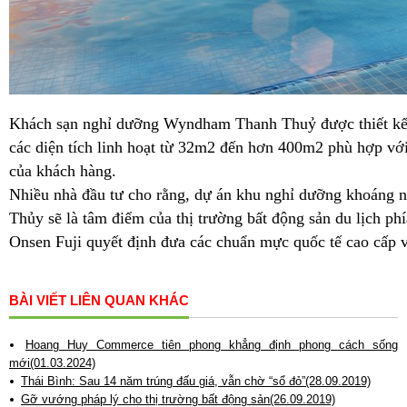
Khách sạn nghỉ dưỡng Wyndham Thanh Thuỷ được thiết kế
các diện tích linh hoạt từ 32m2 đến hơn 400m2 phù hợp vớ
của khách hàng.
Nhiều nhà đầu tư cho rằng, dự án khu nghỉ dưỡng khoáng
Thủy sẽ là tâm điểm của thị trường bất động sản du lịch ph
Onsen Fuji quyết định đưa các chuẩn mực quốc tế cao cấp 
BÀI VIẾT LIÊN QUAN KHÁC
Hoang Huy Commerce tiên phong khẳng định phong cách sống
mới(01.03.2024)
Thái Bình: Sau 14 năm trúng đấu giá, vẫn chờ “sổ đỏ”(28.09.2019)
Gỡ vướng pháp lý cho thị trường bất động sản(26.09.2019)