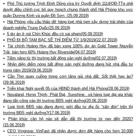
Phó Thủ tướng Trịnh Đình Dũng vừa ký Quyết định 1114/QĐ-TTg phê
duyệt điều chỉnh cục bộ quy hoạch chung thành phố Hải Phòng khu vực
quận Dương Kinh và quận Đồ Sơn. (25.09.2019)
Hải Phòng yêu cầu tháo dỡ hàng loạt nhà tạm xây dựng trái phép của
doanh nghiệp Trung Quốc(25.09.2019)
5 dự án ở núi Chín Khúc đều có sai phạm(05.09.2019)
PHỐ ĐI BỘ TAM BẠC SẼ THÍ ĐIỂM TỪ 1/9/2019(22.07.2019)
Tài chính Hoàng Huy đã bán xong 100% dự án Gold Tower Nguyễn
Trãi, bán hơn 60% Hoàng Huy Riverside(04.07.2019)
Tiềm năng từ thị trường bất động sản nghỉ dưỡng(02.07.2019)
Nhận diện điểm nóng bất động sản nghỉ dưỡng đang hút nhà đầu tư
trong năm 2019(29.06.2019)
Cần Thơ quay cuồng trong cơn tăng giá nhà đất: Sốt thật hay ảo?
(29.06.2019)
Triển khai Nghị quyết 05 của HĐND thành phố Hải Phòng(28.06.2019)
Novaland, Hưng Thịnh, Phát Đạt, Sunshine...và hàng loạt đại gia khác
đang tấn công vào thị trường BĐS nghỉ dưỡng(20.06.2019)
Loại hình BĐS nào đang được giới đầu tư địa ốc “săn đón” trên thị
trường BĐS nghỉ dưỡng?(17.06.2019)
Phân khúc căn hộ nào sẽ dẫn dắt thị trường từ nay đến 2020?
(15.06.2019)
CEO Vingroup: VinFast đã nhận được đơn đặt hàng cho hơn 10.000