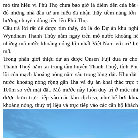
mò tìm hiểu vì Phú Thọ chưa bao giờ là điểm đến của bất 
đó những nhà đầu tư am hiểu đã nhận thấy tiềm năng lớn 
hướng chuyển dòng tiền lên Phú Thọ.
Câu trả lời rất dễ được tìm thấy, đó là do Dự án khu ng
Wyndham Thanh Thủy nằm ngay trên mỏ nước khoáng nó
những mỏ nước khoáng nóng lớn nhất Việt Nam với trữ lư
m3.
Trong phần giới thiệu dự án được Onsen Fuji đưa ra ch
Thanh Thuỷ nằm tại trung tâm huyện Thanh Thuỷ, tỉnh Ph
lõi của mạch khoáng nóng nằm sâu trong lòng đất. Khu đất
nước khoáng nóng rộng gần 1ha và dự án khai thác trực 
100m so với mặt đất. Mỏ mước này luôn duy trì ở mức nhiệ
được bơm trực tiếp vào các khu dịch vụ như bể bơi khoá
khoáng nóng, thuỷ trị liệu và trực tiếp vào các căn hộ khách