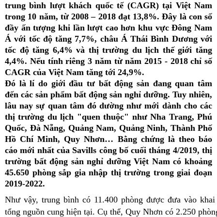
trung bình lượt khách quốc tế (CAGR) tại Việt Nam
trong 10 năm, từ 2008 – 2018 đạt 13,8%. Đây là con số
đầy ấn tượng khi lần lượt cao hơn khu vực Đông Nam
Á với tốc độ tăng 7,7%, châu Á Thái Bình Dương với
tốc độ tăng 6,4% và thị trường du lịch thế giới tăng
4,4%. Nếu tính riêng 3 năm từ năm 2015 - 2018 chỉ số
CAGR của Việt Nam tăng tới 24,9%.
Đó là lí do giới đầu tư bất động sản đang quan tâm
đến các sản phẩm bất động sản nghỉ dưỡng. Tuy nhiên,
lâu nay sự quan tâm đó dường như mới dành cho các
thị trường du lịch "quen thuộc" như Nha Trang, Phú
Quốc, Đà Nẵng, Quảng Nam, Quảng Ninh, Thành Phố
Hồ Chí Minh, Quy Nhơn… Bằng chứng là theo báo
cáo mới nhất của Savills công bố cuối tháng 4/2019, thị
trường bất động sản nghỉ dưỡng Việt Nam có khoảng
45.650 phòng sắp gia nhập thị trường trong giai đoạn
2019-2022.
Như vậy, trung bình có 11.400 phòng được đưa vào kha
tổng nguồn cung hiện tại. Cụ thể, Quy Nhơn có 2.250 phòng