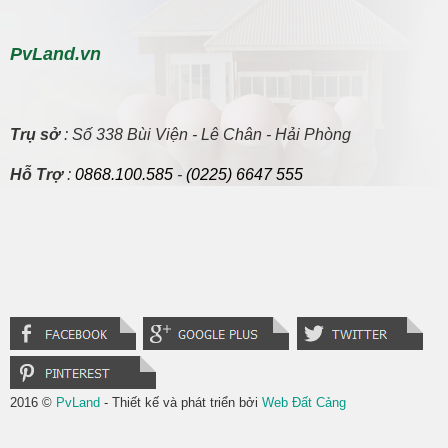
PvLand.vn
Trụ sở
: Số 338 Bùi Viện - Lê Chân - Hải Phòng
Hỗ Trợ
:
0868.100.585
-
(0225) 6647 555
2016 ©
PvLand
- Thiết kế và phát triển bởi
Web Đất Cảng