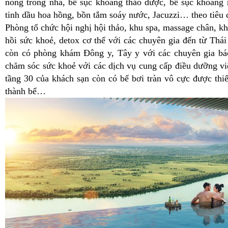
nóng trong nhà, bể sục khoáng thảo dược, bể sục khoáng
tinh dầu hoa hồng, bồn tắm soáy nước, Jacuzzi… theo tiêu 
Phòng tổ chức hội nghị hội thảo, khu spa, massage chân, kh
hồi sức khoẻ, detox cơ thể với các chuyên gia đến từ Thái
còn có phòng khám Đông y, Tây y với các chuyên gia bá
chăm sóc sức khoẻ với các dịch vụ cung cấp điều dưỡng vi
tầng 30 của khách sạn còn có bể bơi tràn vô cực được thi
thành bể…