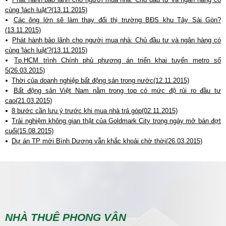
cùng 'lách luật'?(13.11.2015)
Các ông lớn sẽ làm thay đổi thị trường BĐS khu Tây Sài Gòn?
(13.11.2015)
Phát hành bảo lãnh cho người mua nhà: Chủ đầu tư và ngân hàng có
cùng 'lách luật'?(13.11.2015)
Tp.HCM trình Chính phủ phương án triển khai tuyến metro số
5(26.03.2015)
Thời của doanh nghiệp bất động sản trong nước(12.11.2015)
Bất động sản Việt Nam nằm trong top có mức độ rủi ro đầu tư
cao(21.03.2015)
8 bước cần lưu ý trước khi mua nhà trả góp(02.11.2015)
Trải nghiệm không gian thật của Goldmark City trong ngày mở bán đợt
cuối(15.08.2015)
Dự án TP mới Bình Dương vẫn khắc khoải chờ thời(26.03.2015)
NHÀ THUÊ PHONG VÂN