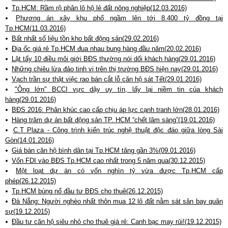
Tp.HCM: Rầm rộ phân lô hộ lẻ đất nông nghiệp(12.03.2016)
Phương án xây khu phố ngầm lên tới 8.400 tỷ đồng tại
Tp.HCM(11.03.2016)
Bất nhất số liệu tồn kho bất động sản(29.02.2016)
Địa ốc giá rẻ Tp.HCM đua nhau bung hàng đầu năm(20.02.2016)
Lật tẩy 10 điều môi giới BĐS thường nói dối khách hàng(29.01.2016)
Những chiêu lừa đảo tinh vi trên thị trường BĐS hiện nay(29.01.2016)
Vạch trần sự thật việc rao bán cắt lỗ căn hộ sát Tết(29.01.2016)
"Ông lớn" BCCI vực dậy uy tín, lấy lại niềm tin của khách
hàng(29.01.2016)
BĐS 2016: Phân khúc cao cấp chịu áp lực cạnh tranh lớn(28.01.2016)
Hàng trăm dự án bất động sản TP. HCM “chết lâm sàng”(19.01.2016)
C.T Plaza - Công trình kiến trúc nghệ thuật độc đáo giữa lòng Sài
Gòn(14.01.2016)
Giá bán căn hộ bình dân tại Tp.HCM tăng gần 3%(09.01.2016)
Vốn FDI vào BĐS Tp.HCM cao nhất trong 5 năm qua(30.12.2015)
Một loạt dự án có vốn nghìn tỷ vừa được Tp.HCM cấp
phép(26.12.2015)
Tp.HCM bùng nổ đầu tư BĐS cho thuê(26.12.2015)
Đà Nẵng: Người nghèo nhất thôn mua 12 lô đất nằm sát sân bay quân
sự(19.12.2015)
Đầu tư căn hộ siêu nhỏ cho thuê giá rẻ: Canh bạc may rủi!(19.12.2015)