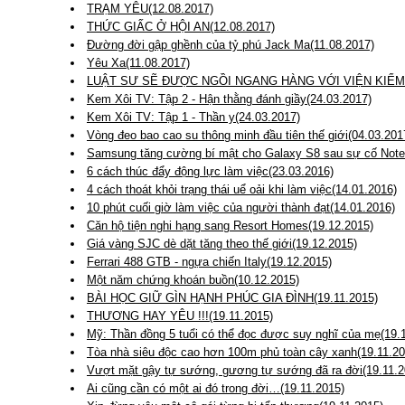
TRẠM YÊU(12.08.2017)
THỨC GIẤC Ở HỘI AN(12.08.2017)
Đường đời gập ghềnh của tỷ phú Jack Ma(11.08.2017)
Yêu Xa(11.08.2017)
LUẬT SƯ SẼ ĐƯỢC NGỒI NGANG HÀNG VỚI VIỆN KIỂM S
Kem Xôi TV: Tập 2 - Hận thằng đánh giầy(24.03.2017)
Kem Xôi TV: Tập 1 - Thần y(24.03.2017)
Vòng đeo bao cao su thông minh đầu tiên thế giới(04.03.201
Samsung tăng cường bí mật cho Galaxy S8 sau sự cố Note 
6 cách thúc đẩy động lực làm việc(23.03.2016)
4 cách thoát khỏi trạng thái uể oải khi làm việc(14.01.2016)
10 phút cuối giờ làm việc của người thành đạt(14.01.2016)
Căn hộ tiện nghi hạng sang Resort Homes(19.12.2015)
Giá vàng SJC dè dặt tăng theo thế giới(19.12.2015)
Ferrari 488 GTB - ngựa chiến Italy(19.12.2015)
Một năm chứng khoán buồn(10.12.2015)
BÀI HỌC GIỮ GÌN HẠNH PHÚC GIA ĐÌNH(19.11.2015)
THƯƠNG HAY YÊU !!!(19.11.2015)
Mỹ: Thần đồng 5 tuổi có thể đọc được suy nghĩ của mẹ(19.
Tòa nhà siêu độc cao hơn 100m phủ toàn cây xanh(19.11.20
Vượt mặt gậy tự sướng, gương tự sướng đã ra đời(19.11.2
Ai cũng cần có một ai đó trong đời…(19.11.2015)