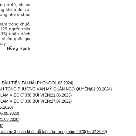
ông ở đó, chỉ có
ng khiếp đối với
ương nhẹ ở chân
nằm trong chuỗi
129 người thiệt
(IS) nhận trách
 nhiều quốc gia
này.
Hồng Hạnh
ĐẦU TIÊN TẠI HẢI PHÒNG(01.03.2024)
NH TÔNG PHƯỜNG VẠN MỸ QUẬN NGÔ QUYỀN(01.03.2024)
M VIỆC Ở 338 BÙI VIỆN(21.06.2023)
M VIỆC Ở 338 BÙI VIỆN(27.07.2022)
.2020)
.05.2020)
.03.2020)
0)
 đầu tư 3 phân khúc dễ kiếm lời trong năm 2020(15.02.2020)