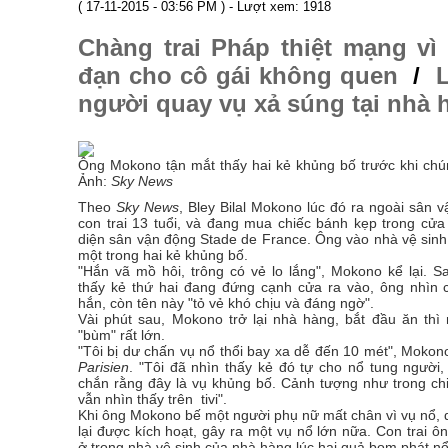
( 17-11-2015 - 03:56 PM ) - Lượt xem: 1918
Chàng trai Pháp thiệt mạng vì 
đạn cho cô gái không quen
/
người quay vụ xả súng tại nhà h
Ông Mokono tận mắt thấy hai kẻ khủng bố trước khi ch
Ảnh:
Sky News
Theo
Sky News
, Bley Bilal Mokono lúc đó ra ngoài sân 
con trai 13 tuổi, và đang mua chiếc bánh kẹp trong cửa
diện sân vận động Stade de France. Ông vào nhà vệ sinh 
một trong hai kẻ khủng bố.
"Hắn vã mồ hôi, trông có vẻ lo lắng", Mokono kể lại. S
thấy kẻ thứ hai đang đứng cạnh cửa ra vào, ông nhìn
hắn, còn tên này "tỏ vẻ khó chịu và đáng ngờ".
Vài phút sau, Mokono trở lại nhà hàng, bắt đầu ăn thì 
"bùm" rất lớn.
"Tôi bị dư chấn vụ nổ thổi bay xa dễ đến 10 mét", Mokon
Parisien
. "Tôi đã nhìn thấy kẻ đó tự cho nổ tung người,
chắn rằng đây là vụ khủng bố. Cảnh tượng như trong chi
vẫn nhìn thấy trên tivi".
Khi ông Mokono bế một người phụ nữ mất chân vì vụ nổ, 
lại được kích hoạt, gây ra một vụ nổ lớn nữa. Con trai 
ở trong nhà vệ sinh của nhà hàng lúc hai quả bom phát nổ