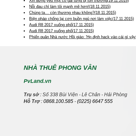
Xin đừng yêu một cô gái từng bị tổn thương(19.11.2015)
Nỗi đau chỉ làm tôi mạnh mẽ hơn!(18.11.2015)
Chúng ta… còn thương nhau không?(18.11.2015)
Biện pháp chống lại cơn buồn ngủ nơi làm việc(17.11.2015)
Audi R8 2017 xuống phố(17.11.2015)
Audi R8 2017 xuống phố(17.11.2015)
Phiến quân Nhà nước Hồi giáo: 'Họ định hack vào cái gì vậy
NHÀ THUÊ PHONG VÂN
PvLand.vn
Trụ sở
: Số 338 Bùi Viện - Lê Chân - Hải Phòng
Hỗ Trợ
:
0868.100.585
-
(0225) 6647 555