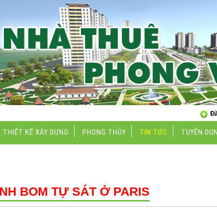
Đă
THIẾT KẾ XÂY DỰNG
PHONG THỦY
TIN TỨC
TUYỂN DỤ
TIN TỨC
NH BOM TỰ SÁT Ở PARIS