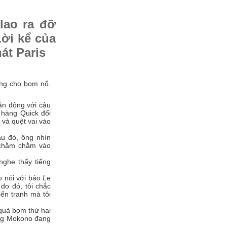
lao ra đỡ
Lời kể của
át Paris
úng cho bom nổ.
vận động với cậu
 hàng Quick đối
và quệt vai vào
au đó, ông nhìn
 chằm chằm vào
nghe thấy tiếng
o nói với báo
Le
 do đó, tôi chắc
ến tranh mà tôi
quả bom thứ hai
ông Mokono đang
.