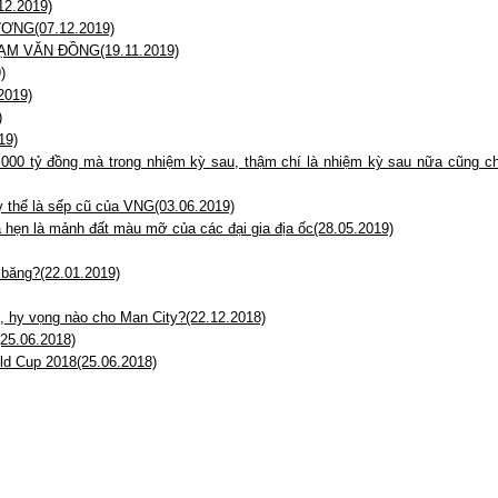
2.2019)
NG(07.12.2019)
M VĂN ĐỒNG(19.11.2019)
)
019)
)
19)
00 tỷ đồng mà trong nhiệm kỳ sau, thậm chí là nhiệm kỳ sau nữa cũng ch
thế là sếp cũ của VNG(03.06.2019)
 hẹn là mảnh đất màu mỡ của các đại gia địa ốc(28.05.2019)
 băng?(22.01.2019)
 hy vọng nào cho Man City?(22.12.2018)
(25.06.2018)
rld Cup 2018(25.06.2018)