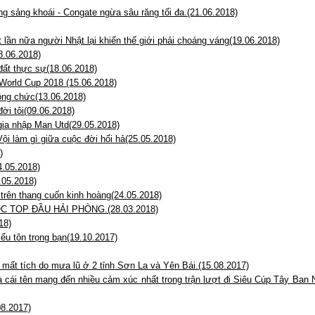
g sảng khoái - Congate ngừa sâu răng tối đa.(21.06.2018)
 lần nữa người Nhật lại khiến thế giới phải choáng váng(19.06.2018)
8.06.2018)
đất thực sự(18.06.2018)
 World Cup 2018 (15.06.2018)
ông chức(13.06.2018)
ời tôi(09.06.2018)
 gia nhập Man Utd(29.05.2018)
ội làm gì giữa cuộc đời hối hả(25.05.2018)
)
4.05.2018)
.05.2018)
trên thang cuốn kinh hoàng(24.05.2018)
 TOP ĐẦU HẢI PHÒNG.(28.03.2018)
18)
ếu tôn trọng bạn(19.10.2017)
 mất tích do mưa lũ ở 2 tỉnh Sơn La và Yên Bái.(15.08.2017)
à cái tên mang đến nhiều cảm xúc nhất trong trận lượt đi Siêu Cúp Tây Ban
.2017)