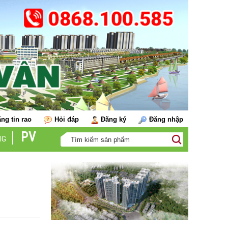
ng tin rao
Hỏi đáp
Đăng ký
Đăng nhập
PV
NG