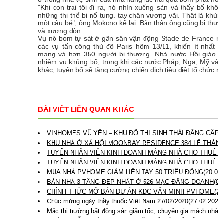
"Khi con trai tôi đi ra, nó nhìn xuống sàn và thấy bố kh
những thi thể bị nổ tung, tay chân vương vãi. Thật là khủ
một cậu bé", ông Mokono kể lại. Bản thân ông cũng bị th
và xương đòn.
Vụ nổ bom tự sát ở gần sân vận động Stade de France 
các vụ tấn công thủ đô Paris hôm 13/11, khiến ít nhất 
mạng và hơn 350 người bị thương. Nhà nước Hồi giáo 
nhiệm vụ khủng bố, trong khi các nước Pháp, Nga, Mỹ và
khác, tuyên bố sẽ tăng cường chiến dịch tiêu diệt tổ chức 
BÀI VIẾT LIÊN QUAN KHÁC
VINHOMES VŨ YÊN – KHU ĐÔ THỊ SINH THÁI ĐẲNG CẤP 
KHU NHÀ Ở XÃ HỘI MOONBAY RESIDENCE 384 LÊ THÁ
TUYỂN NHÂN VIÊN KINH DOANH MẢNG NHÀ CHO THUÊ LÀ
TUYỂN NHÂN VIÊN KINH DOANH MẢNG NHÀ CHO THUÊ LÀ
MUA NHÀ PVHOME GIẢM LIỀN TAY 50 TRIỆU ĐỒNG(20.05
BÁN NHÀ 3 TẦNG ĐẸP NHẤT Ở 526 MẠC ĐĂNG DOANH(06
CHÍNH THỨC MỞ BÁN DỰ ÁN KDC VĂN MINH PVHOME(21
Chúc mừng ngày thầy thuốc Việt Nam 27/02/2020(27.02.202
Mặc thị trường bất động sản giảm tốc, chuyên gia mách nhà