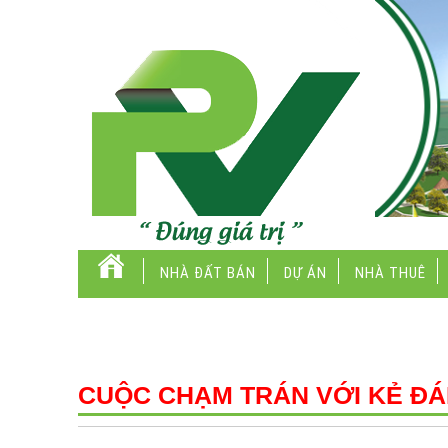
NHÀ ĐẤT BÁN
DỰ ÁN
NHÀ THUÊ
CUỘC CHẠM TRÁN VỚI KẺ ĐÁ