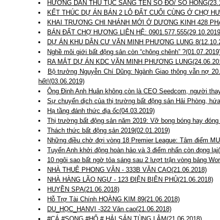
HƯỚNG DẪN THỦ TỤC SANG TÊN SỔ ĐỎ/ SỔ HỒNG(23.1
KẾT THÚC DỰ ÁN BÁN 2 LÔ ĐẤT CUỐI CÙNG Ở CHỢ HƯƠ
KHAI TRƯƠNG CHI NHÁNH MỚI Ở DƯƠNG KINH 428 PHẠ
BÁN ĐẤT CHỢ HƯƠNG LIÊN HỆ: 0901.577.555(29.10.2019
DỰ ÁN KHU DÂN CƯ VĂN MINH PHƯƠNG LUNG 8(12.10.2
Nghề môi giới bất động sản còn “chông chênh” ?(01.07.2019
RA MẮT DỰ ÁN KDC VĂN MINH PHƯƠNG LUNG(24.06.20
Bộ trưởng Nguyễn Chí Dũng: Ngành Giao thông vẫn nợ 20.0
hết!(03.06.2019)
Ông Đinh Anh Huân không còn là CEO Seedcom, người thay 
Sự chuyển dịch của thị trường bất động sản Hải Phòng, hứa
Hạ tầng đánh thức địa ốc(04.03.2019)
Thị trường bất động sản năm 2019: Vỡ bong bóng hay đóng
Thách thức bất động sản 2019(02.01.2019)
Những điều chờ đợi vòng 18 Premier League: Tâm điểm MU,
Tuyển Anh khởi động hoàn hảo và 3 điểm nhấn còn đọng lại
10 ngôi sao bất ngờ tỏa sáng sau 2 lượt trận vòng bảng Wo
NHÀ THUÊ PHONG VÂN - 333B VĂN CAO(21.06.2018)
NHÀ HÀNG LÃO NGƯ - 123 ĐIỆN BIÊN PHỦ(21.06.2018)
HUYỀN SPA(21.06.2018)
Hỗ Trợ Tài Chính HOÀNG KIM 89(21.06.2018)
DU_HỌC_HANVI -322 Văn cao(21.06.2018)
#CÁ #SONG #HỔ # HẢI SẢN TÙNG LÂM(21.06.2018)