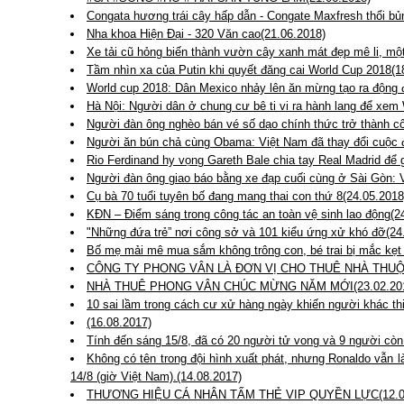
Congata hương trái cây hấp dẫn - Congate Maxfresh thổi bủn
Nha khoa Hiện Đại - 320 Văn cao(21.06.2018)
Xe tải cũ hỏng biến thành vườn cây xanh mát đẹp mê li, một
Tầm nhìn xa của Putin khi quyết đăng cai World Cup 2018(1
World cup 2018: Dân Mexico nhảy lên ăn mừng tạo ra động 
Hà Nội: Người dân ở chung cư bê ti vi ra hành lang để xem
Người đàn ông nghèo bán vé số dạo chính thức trở thành c
Người ăn bún chả cùng Obama: Việt Nam đã thay đổi cuộc đ
Rio Ferdinand hy vọng Gareth Bale chia tay Real Madrid để
Người đàn ông giao báo bằng xe đạp cuối cùng ở Sài Gòn: V
Cụ bà 70 tuổi tuyên bố đang mang thai con thứ 8(24.05.2018
KĐN – Điểm sáng trong công tác an toàn vệ sinh lao động(2
"Những đứa trẻ” nơi công sở và 101 kiểu ứng xử khó đỡ(24
Bố mẹ mải mê mua sắm không trông con, bé trai bị mắc kẹt 
CÔNG TY PHONG VÂN LÀ ĐƠN VỊ CHO THUÊ NHÀ THUỘC
NHÀ THUÊ PHONG VÂN CHÚC MỪNG NĂM MỚI(23.02.20
10 sai lầm trong cách cư xử hàng ngày khiến người khác thi
(16.08.2017)
Tính đến sáng 15/8, đã có 20 người tử vong và 9 người còn
Không có tên trong đội hình xuất phát, nhưng Ronaldo vẫn l
14/8 (giờ Việt Nam).(14.08.2017)
THƯƠNG HIỆU CÁ NHÂN TẤM THẺ VIP QUYỀN LỰC(12.08