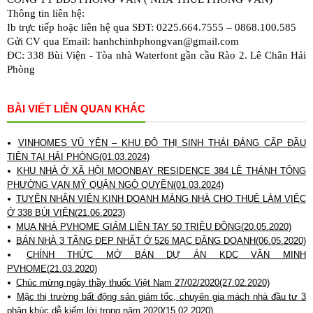
Thông tin liên hệ:
Ib trực tiếp hoặc liên hệ qua SĐT: 0225.664.7555 – 0868.100.585
Gửi CV qua Email: hanhchinhphongvan@gmail.com
ĐC: 338 Bùi Viện - Tòa nhà Waterfont gần cầu Rào 2. Lê Chân Hải 
Phòng
BÀI VIẾT LIÊN QUAN KHÁC
VINHOMES VŨ YÊN – KHU ĐÔ THỊ SINH THÁI ĐẲNG CẤP ĐẦU
TIÊN TẠI HẢI PHÒNG(01.03.2024)
KHU NHÀ Ở XÃ HỘI MOONBAY RESIDENCE 384 LÊ THÁNH TÔNG
PHƯỜNG VẠN MỸ QUẬN NGÔ QUYỀN(01.03.2024)
TUYỂN NHÂN VIÊN KINH DOANH MẢNG NHÀ CHO THUÊ LÀM VIỆC
Ở 338 BÙI VIỆN(21.06.2023)
MUA NHÀ PVHOME GIẢM LIỀN TAY 50 TRIỆU ĐỒNG(20.05.2020)
BÁN NHÀ 3 TẦNG ĐẸP NHẤT Ở 526 MẠC ĐĂNG DOANH(06.05.2020)
CHÍNH THỨC MỞ BÁN DỰ ÁN KDC VĂN MINH
PVHOME(21.03.2020)
Chúc mừng ngày thầy thuốc Việt Nam 27/02/2020(27.02.2020)
Mặc thị trường bất động sản giảm tốc, chuyên gia mách nhà đầu tư 3
phân khúc dễ kiếm lời trong năm 2020(15.02.2020)