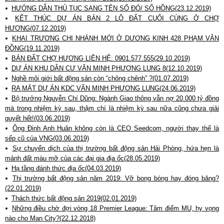
HƯỚNG DẪN THỦ TỤC SANG TÊN SỔ ĐỎ/ SỔ HỒNG(23.12.2019)
KẾT THÚC DỰ ÁN BÁN 2 LÔ ĐẤT CUỐI CÙNG Ở CHỢ
HƯƠNG(07.12.2019)
KHAI TRƯƠNG CHI NHÁNH MỚI Ở DƯƠNG KINH 428 PHẠM VĂN
ĐỒNG(19.11.2019)
BÁN ĐẤT CHỢ HƯƠNG LIÊN HỆ: 0901.577.555(29.10.2019)
DỰ ÁN KHU DÂN CƯ VĂN MINH PHƯƠNG LUNG 8(12.10.2019)
Nghề môi giới bất động sản còn “chông chênh” ?(01.07.2019)
RA MẮT DỰ ÁN KDC VĂN MINH PHƯƠNG LUNG(24.06.2019)
Bộ trưởng Nguyễn Chí Dũng: Ngành Giao thông vẫn nợ 20.000 tỷ đồng
mà trong nhiệm kỳ sau, thậm chí là nhiệm kỳ sau nữa cũng chưa giải
quyết hết!(03.06.2019)
Ông Đinh Anh Huân không còn là CEO Seedcom, người thay thế là
sếp cũ của VNG(03.06.2019)
Sự chuyển dịch của thị trường bất động sản Hải Phòng, hứa hẹn là
mảnh đất màu mỡ của các đại gia địa ốc(28.05.2019)
Hạ tầng đánh thức địa ốc(04.03.2019)
Thị trường bất động sản năm 2019: Vỡ bong bóng hay đóng băng?
(22.01.2019)
Thách thức bất động sản 2019(02.01.2019)
Những điều chờ đợi vòng 18 Premier League: Tâm điểm MU, hy vọng
nào cho Man City?(22.12.2018)