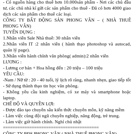
- Có nguồn hàng cho thuê hơn 10.000sản phẩm - Nơi các chủ đầu 
tư, các chủ nhà kí gửi các sản phẩm cho thuê - Đã có hơn 4000 giao 
dịch các sản phẩm cho thuê các loại.
CÔNG TY BẤT ĐỘNG SẢN PHONG VÂN – ( NHÀ THUÊ 
PHONG VÂN)
TUYỂN DỤNG :
1.Nhân viên Sale Nhà thuê: 30 nhân viên
2.Nhân viên IT :2 nhân viên ( hành thạo photoshop và autocad, 
quản lý page).
3.Nhân viên hành chính văn phòng( admin):2 nhân viên
LƯƠNG :
- Lương cơ bản + Hoa hồng đến : 20 triệu – 100 triệu
YÊU CẦU:
-Nam / Nữ từ : 20 - 40 tuổi, lý lịch rõ ràng, nhanh nhẹn, giao tiếp tốt
- Sử dụng thành thạo tin học văn phòng.
- Không yêu cầu kinh nghiệm, có xe máy và smartphone hoặc 
laptop.
CHẾ ĐỘ VÀ QUYỀN LỢI:
- Được đào tạo chuyên sâu kiến thức chuyên môn, kỹ năng mềm
- Làm việc cùng đội ngũ chuyên nghiệp, năng động, trẻ trung.
- Làm việc giờ hành chính. Nghỉ chủ nhật
========================================
CÔNG TY BĐS PHONG VÂN ( NHÀ THUÊ PHONG VÂN)