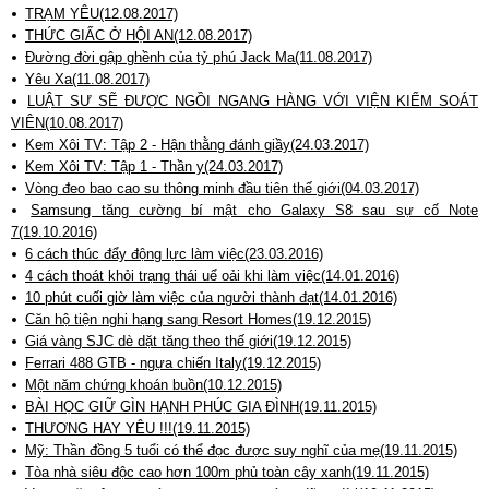
TRẠM YÊU(12.08.2017)
THỨC GIẤC Ở HỘI AN(12.08.2017)
Đường đời gập ghềnh của tỷ phú Jack Ma(11.08.2017)
Yêu Xa(11.08.2017)
LUẬT SƯ SẼ ĐƯỢC NGỒI NGANG HÀNG VỚI VIỆN KIỂM SOÁT
VIÊN(10.08.2017)
Kem Xôi TV: Tập 2 - Hận thằng đánh giầy(24.03.2017)
Kem Xôi TV: Tập 1 - Thần y(24.03.2017)
Vòng đeo bao cao su thông minh đầu tiên thế giới(04.03.2017)
Samsung tăng cường bí mật cho Galaxy S8 sau sự cố Note
7(19.10.2016)
6 cách thúc đẩy động lực làm việc(23.03.2016)
4 cách thoát khỏi trạng thái uể oải khi làm việc(14.01.2016)
10 phút cuối giờ làm việc của người thành đạt(14.01.2016)
Căn hộ tiện nghi hạng sang Resort Homes(19.12.2015)
Giá vàng SJC dè dặt tăng theo thế giới(19.12.2015)
Ferrari 488 GTB - ngựa chiến Italy(19.12.2015)
Một năm chứng khoán buồn(10.12.2015)
BÀI HỌC GIỮ GÌN HẠNH PHÚC GIA ĐÌNH(19.11.2015)
THƯƠNG HAY YÊU !!!(19.11.2015)
Mỹ: Thần đồng 5 tuổi có thể đọc được suy nghĩ của mẹ(19.11.2015)
Tòa nhà siêu độc cao hơn 100m phủ toàn cây xanh(19.11.2015)