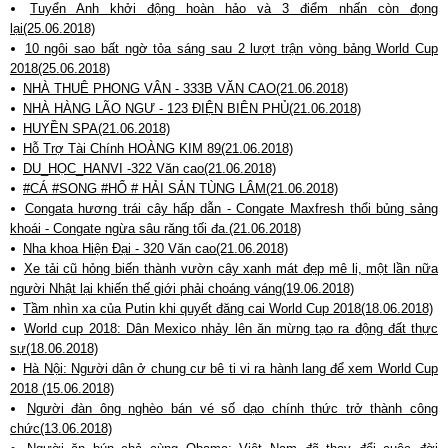
Tuyển Anh khởi động hoàn hảo và 3 điểm nhấn còn đọng
lại(25.06.2018)
10 ngôi sao bất ngờ tỏa sáng sau 2 lượt trận vòng bảng World Cup
2018(25.06.2018)
NHÀ THUÊ PHONG VÂN - 333B VĂN CAO(21.06.2018)
NHÀ HÀNG LÃO NGƯ - 123 ĐIỆN BIÊN PHỦ(21.06.2018)
HUYỀN SPA(21.06.2018)
Hỗ Trợ Tài Chính HOÀNG KIM 89(21.06.2018)
DU_HỌC_HANVI -322 Văn cao(21.06.2018)
#CÁ #SONG #HỔ # HẢI SẢN TÙNG LÂM(21.06.2018)
Congata hương trái cây hấp dẫn - Congate Maxfresh thổi bủng sảng
khoái - Congate ngừa sâu răng tối đa.(21.06.2018)
Nha khoa Hiện Đại - 320 Văn cao(21.06.2018)
Xe tải cũ hỏng biến thành vườn cây xanh mát đẹp mê li, một lần nữa
người Nhật lại khiến thế giới phải choáng váng(19.06.2018)
Tầm nhìn xa của Putin khi quyết đăng cai World Cup 2018(18.06.2018)
World cup 2018: Dân Mexico nhảy lên ăn mừng tạo ra động đất thực
sự(18.06.2018)
Hà Nội: Người dân ở chung cư bê ti vi ra hành lang để xem World Cup
2018 (15.06.2018)
Người đàn ông nghèo bán vé số dạo chính thức trở thành công
chức(13.06.2018)