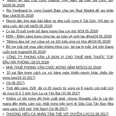
Người ăn bún chả cùng Obama: Việt Nam đã thay đổi cuộc đời
tôi(09.06.2018)
Rio Ferdinand hy vọng Gareth Bale chia tay Real Madrid để gia nhập
Man Utd(29.05.2018)
Người đàn ông giao báo bằng xe đạp cuối cùng ở Sài Gòn: Vội làm gì
giữa cuộc đời hối hả(25.05.2018)
Cụ bà 70 tuổi tuyên bố đang mang thai con thứ 8(24.05.2018)
KĐN – Điểm sáng trong công tác an toàn vệ sinh lao động(24.05.2018)
"Những đứa trẻ” nơi công sở và 101 kiểu ứng xử khó đỡ(24.05.2018)
Bố mẹ mải mê mua sắm không trông con, bé trai bị mắc kẹt trên thang
cuốn kinh hoàng(24.05.2018)
CÔNG TY PHONG VÂN LÀ ĐƠN VỊ CHO THUÊ NHÀ THUỘC TOP
ĐẦU HẢI PHÒNG.(28.03.2018)
NHÀ THUÊ PHONG VÂN CHÚC MỪNG NĂM MỚI(23.02.2018)
10 sai lầm trong cách cư xử hàng ngày khiến người khác thiếu tôn
trọng bạn(19.10.2017)
(16.08.2017)
Tính đến sáng 15/8, đã có 20 người tử vong và 9 người còn mất tích
do mưa lũ ở 2 tỉnh Sơn La và Yên Bái.(15.08.2017)
Không có tên trong đội hình xuất phát, nhưng Ronaldo vẫn là cái tên
mang đến nhiều cảm xúc nhất trong trận lượt đi Siêu Cúp Tây Ban Nha
rạng sáng 14/8 (giờ Việt Nam).(14.08.2017)
THƯƠNG HIỆU CÁ NHÂN TẤM THẺ VIP QUYỀN LỰC(12.08.2017)