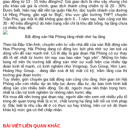
giao động từ 13 - 15 triệu đồng/m2. Giá giao dịch là như vậy nhưng chủ
yếu khảo sát giá là chính, giao dịch thành công chiếm tỷ lệ 20 - 30%.
Được biết, hiện nay đất nền tại quận Hải An, dọc tuyến nhánh của đường
Lê Hồng Phong, gần ngã tư BigC, khu vực gần trường THPT chuyên
Trần Phú, giá một lô đất không giao dịch 6 - 7 năm nay, hiện cũng vọt lên
30 - 40 triệu đồng/m2 dù hiện trạng vẫn chỉ là khu đất trống, hạ tầng chưa
có nhiều thay đổi.
Bất động sản Hải Phòng tăng nhiệt nhờ hạ tầng
Theo bà Đậu Vân Anh, chuyên viên tư vấn nhà đất của sàn Bất động sản
Hoa Phượng, Hải Phòng đang có động lực bứt phá nhờ sự lan toả và
dòng vốn đổ vào mạnh mẽ. Có lẽ đây là giai đoạn Hải Phòng có sự thay
đổi rõ rệt nhất từ trước tới nay sau bao năm “ngủ yên”. Những tín hiệu
bùng nổ trên thị trường bất động sản nhờ sự xuất hiện của nhiều tập
đoàn kinh tế mạnh, có kinh nghiệm như Vingroup, Sun Group, Him Lam,
Hoàng Huy Group… đang dần xoá đi bộ mặt cũ kỹ, trầm lắng của thị
trường giai đoạn trước.
Tuy nhiên, giới chuyên gia bất động sản cũng cho rằng, thời gian tới Hải
Phòng vẫn còn nhiều dự án tiếp tục được đầu tư, dự báo tình hình bất
động sản còn nhiều biến động. Do đó, người mua nên thận trọng hơn,
nhất là cần rút kinh nghiệm từ những năm trước đây.
Khi mua đất nền trong giai đoạn này, người dân nên xem xét nhiều yếu tố
trong đó quan trọng nhất là vị trí, chất lượng hạ tầng kết nối và tính pháp
lý. Đặc biệt là nhu cầu để ở có thực sự hay không, trên cơ sở đó tham
khảo kỹ mức giá có thể chấp nhận.
BÀI VIẾT LIÊN QUAN KHÁC