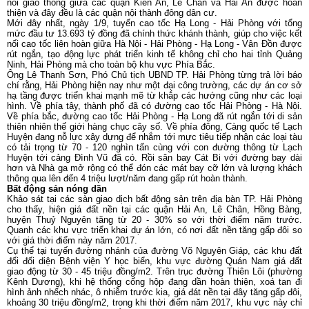
nối giao thông giữa các quận Kiến An, Lê Chân và Hải An được hoàn
thiện và đây đều là các quận nội thành đông dân cư.
Mới đây nhất, ngày 1/9, tuyến cao tốc Hạ Long - Hải Phòng với tổng
mức đầu tư 13.693 tỷ đồng đã chính thức khánh thành, giúp cho việc kết
nối cao tốc liên hoàn giữa Hà Nội - Hải Phòng - Hạ Long - Vân Đồn được
rút ngắn, tạo động lực phát triển kinh tế không chỉ cho hai tỉnh Quảng
Ninh, Hải Phòng mà cho toàn bộ khu vực Phía Bắc.
Ông Lê Thanh Sơn, Phó Chủ tịch UBND TP. Hải Phòng từng trả lời báo
chí rằng, Hải Phòng hiện nay như một đại công trường, các dự án cơ sở
hạ tầng được triển khai mạnh mẽ từ khắp các hướng cũng như các loại
hình. Về phía tây, thành phố đã có đường cao tốc Hải Phòng - Hà Nội.
Về phía bắc, đường cao tốc Hải Phòng - Hạ Long đã rút ngắn tới di sản
thiên nhiên thế giới hàng chục cây số. Về phía đông, Càng quốc tế Lạch
Huyện đang nỗ lực xây dựng để nhắm tới mực tiêu tiếp nhận các loại tàu
có tải trọng từ 70 - 120 nghìn tấn cùng với con đường thông từ Lạch
Huyện tới cảng Đình Vũ đã có. Rồi sân bay Cát Bi với đường bay dài
hơn và Nhà ga mở rộng có thể đón các mát bay cỡ lớn và lượng khách
thông qua lên đến 4 triệu lượt/năm đang gấp rút hoàn thành.
Bất động sản nóng dần
Khảo sát tại các sàn giao dịch bất động sản trên địa bàn TP. Hải Phòng
cho thấy, hiện giá đất nền tại các quận Hải An, Lê Chân, Hồng Bàng,
huyện Thuỷ Nguyên tăng từ 20 - 30% so với thời điểm năm trước.
Quanh các khu vực triển khai dự án lớn, có nơi đất nền tăng gấp đôi so
với giá thời điểm này năm 2017.
Cụ thể tại tuyến đường nhánh của đường Võ Nguyên Giáp, các khu đất
đối đối diện Bệnh viện Y học biển, khu vực đường Quán Nam giá đất
giao động từ 30 - 45 triệu đồng/m2. Trên trục đường Thiên Lôi (phường
Kênh Dương), khi hệ thống cống hộp đang dần hoàn thiện, xoá tan đi
hình ảnh nhếch nhác, ô nhiễm trước kia, giá đát nền tại đây tăng gấp đôi,
khoảng 30 triệu đồng/m2, trong khi thời điểm năm 2017, khu vực này chỉ