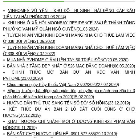
VINHOMES VŨ YÊN – KHU ĐÔ THỊ SINH THÁI ĐẲNG CẤP ĐẦU
TIÊN TẠI HẢI PHÒNG(01.03.2024)
KHU NHÀ Ở XÃ HỘI MOONBAY RESIDENCE 384 LÊ THÁNH TÔNG
PHƯỜNG VẠN MỸ QUẬN NGÔ QUYỀN(01.03.2024)
TUYỂN NHÂN VIÊN KINH DOANH MẢNG NHÀ CHO THUÊ LÀM VIỆC
Ở 338 BÙI VIỆN(21.06.2023)
TUYỂN NHÂN VIÊN KINH DOANH MẢNG NHÀ CHO THUÊ LÀM VIỆC
Ở 338 BÙI VIỆN(27.07.2022)
MUA NHÀ PVHOME GIẢM LIỀN TAY 50 TRIỆU ĐỒNG(20.05.2020)
BÁN NHÀ 3 TẦNG ĐẸP NHẤT Ở 526 MẠC ĐĂNG DOANH(06.05.2020)
CHÍNH THỨC MỞ BÁN DỰ ÁN KDC VĂN MINH
PVHOME(21.03.2020)
Chúc mừng ngày thầy thuốc Việt Nam 27/02/2020(27.02.2020)
Mặc thị trường bất động sản giảm tốc, chuyên gia mách nhà đầu tư 3
phân khúc dễ kiếm lời trong năm 2020(15.02.2020)
HƯỚNG DẪN THỦ TỤC SANG TÊN SỔ ĐỎ/ SỔ HỒNG(23.12.2019)
KẾT THÚC DỰ ÁN BÁN 2 LÔ ĐẤT CUỐI CÙNG Ở CHỢ
HƯƠNG(07.12.2019)
KHAI TRƯƠNG CHI NHÁNH MỚI Ở DƯƠNG KINH 428 PHẠM VĂN
ĐỒNG(19.11.2019)
BÁN ĐẤT CHỢ HƯƠNG LIÊN HỆ: 0901.577.555(29.10.2019)