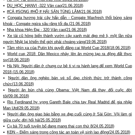
DU_HỌC_HANVI -322 Văn cao(21.06.2018)
#CÁ #SONG #HỔ # HẢI SẢN TÙNG LÂM(21.06.2018)
Congata hương trái cây hấp dẫn - Congate Maxfresh thổi bủng sảng
khoái - Congate ngừa sâu răng tối đa.(21.06.2018)
Nha khoa Hiện Đại - 320 Văn cao(21.06.2018)
Xe tải cũ hỏng biến thành vườn cây xanh mát đẹp mê li, một lần nữa
người Nhật lại khiến thế giới phải choáng váng(19.06.2018)
Tầm nhìn xa của Putin khi quyết đăng cai World Cup 2018(18.06.2018)
World cup 2018: Dân Mexico nhảy lên ăn mừng tạo ra động đất thực
sự(18.06.2018)
Hà Nội: Người dân ở chung cư bê ti vi ra hành lang để xem World Cup
2018 (15.06.2018)
Người đàn ông nghèo bán vé số dạo chính thức trở thành công
chức(13.06.2018)
Người ăn bún chả cùng Obama: Việt Nam đã thay đổi cuộc đời
tôi(09.06.2018)
Rio Ferdinand hy vọng Gareth Bale chia tay Real Madrid để gia nhập
Man Utd(29.05.2018)
Người đàn ông giao báo bằng xe đạp cuối cùng ở Sài Gòn: Vội làm gì
giữa cuộc đời hối hả(25.05.2018)
Cụ bà 70 tuổi tuyên bố đang mang thai con thứ 8(24.05.2018)
KĐN – Điểm sáng trong công tác an toàn vệ sinh lao động(24.05.2018)