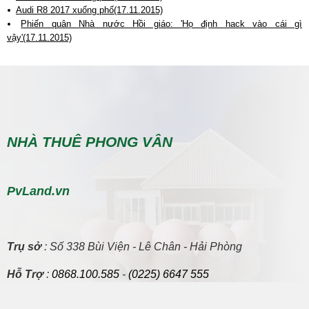
Audi R8 2017 xuống phố(17.11.2015)
Phiến quân Nhà nước Hồi giáo: 'Họ định hack vào cái gì
vậy'(17.11.2015)
NHÀ THUÊ PHONG VÂN
PvLand.vn
Trụ sở
: Số 338 Bùi Viện - Lê Chân - Hải Phòng
Hỗ Trợ
:
0868.100.585
-
(0225) 6647 555