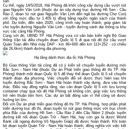
sản.
Cụ thể, ngày 14/5/2018, Hải Phòng đã khởi công xây dựng cầu vượt nút
giao Nguyễn Văn Linh (thuộc dự án xây dựng trục đường Hồ Sen - Cầu
Rào 2, đoạn từ nút giao Nguyễn Văn Linh đến ngã ba đường Chợ Con)
với tổng mức đầu tư 1.405 tỷ đồng bằng nguồn ngân sách của thành
phố. Dự kiến, đến năm 2020, công trình này hoàn thành, giúp giảm tải
cho tuyến đường Nguyễn Văn Linh - tuyến đường vành đai thông ra khu
vực các cảng Hải Phòng.
Cùng với đó, UBND TP. Hải Phòng vừa có văn bản kiến nghị Bộ Giao
thông Vận tải điều chuyển đoạn Quốc lộ 5 đi qua nội đô (từ cầu vượt
Quán Toan đến Nhà máy DAP - km 86+600 đến km 113+252 - có chiều
dài 26,6km) thành đường địa phương.
Hạ tầng dánh thức địa ốc Hải Phòng
Bộ Giao thông Vận tải cũng đã có ý kiến sẽ chuyển tuyến đường mới
Bắc Sơn - Nam Hải (thuộc Dự án Phát triển giao thông đô thị TP. Hải
Phòng) thành một đoạn Quốc lộ 5 để thay thế đoạn Quốc lộ 5 sẽ chuyển
thành đoạn địa phương. Việc chuyển đổi sẽ được thực hiện sau khi
tuyến đường Bắc Sơn - Nam Hải hoàn thành xây dựng, đưa vào khai
thác. Điều này đồng nghĩa rằng, rào cản đoạn Quốc lộ 5 với lưu lượng
container chạy qua nội đô Hải Phòng sẽ không còn, giúp việc lưu thông
trở nên thuận tiện hơn. Các dự án bất động sản vì thế cũng sẽ được
hưởng lợi lớn.
Đối với Dự án phát triển giao thông đô thị TP. Hải Phòng, hợp phần phát
triển đường trục đô thị, đoạn tuyến từ nút giao thông mức với trục chính
phía Bắc của đường Hồ Sen - Cầu Rào 2 đến Cầu Niệm 2 (thuộc tuyến
đường kết nối đoạn Quán Trữ - Nam Hải, hay còn gọi là được World
Bank cắt ngang đường Võ Nguyên Giáp) đã được hoàn thành. Khi toàn
bộ đoạn tuyến Quán Trữ - Nam Hải hoàn thành, đồng nghĩa với việc kết