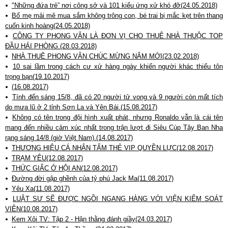
"Những đứa trẻ” nơi công sở và 101 kiểu ứng xử khó đỡ(24.05.2018)
Bố mẹ mải mê mua sắm không trông con, bé trai bị mắc kẹt trên thang
cuốn kinh hoàng(24.05.2018)
CÔNG TY PHONG VÂN LÀ ĐƠN VỊ CHO THUÊ NHÀ THUỘC TOP
ĐẦU HẢI PHÒNG.(28.03.2018)
NHÀ THUÊ PHONG VÂN CHÚC MỪNG NĂM MỚI(23.02.2018)
10 sai lầm trong cách cư xử hàng ngày khiến người khác thiếu tôn
trọng bạn(19.10.2017)
(16.08.2017)
Tính đến sáng 15/8, đã có 20 người tử vong và 9 người còn mất tích
do mưa lũ ở 2 tỉnh Sơn La và Yên Bái.(15.08.2017)
Không có tên trong đội hình xuất phát, nhưng Ronaldo vẫn là cái tên
mang đến nhiều cảm xúc nhất trong trận lượt đi Siêu Cúp Tây Ban Nha
rạng sáng 14/8 (giờ Việt Nam).(14.08.2017)
THƯƠNG HIỆU CÁ NHÂN TẤM THẺ VIP QUYỀN LỰC(12.08.2017)
TRẠM YÊU(12.08.2017)
THỨC GIẤC Ở HỘI AN(12.08.2017)
Đường đời gập ghềnh của tỷ phú Jack Ma(11.08.2017)
Yêu Xa(11.08.2017)
LUẬT SƯ SẼ ĐƯỢC NGỒI NGANG HÀNG VỚI VIỆN KIỂM SOÁT
VIÊN(10.08.2017)
Kem Xôi TV: Tập 2 - Hận thằng đánh giầy(24.03.2017)