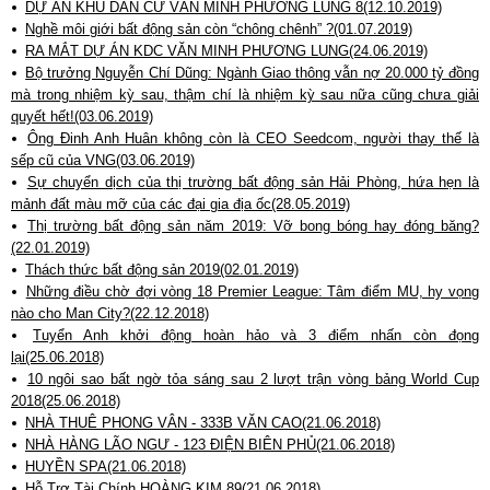
DỰ ÁN KHU DÂN CƯ VĂN MINH PHƯƠNG LUNG 8(12.10.2019)
Nghề môi giới bất động sản còn “chông chênh” ?(01.07.2019)
RA MẮT DỰ ÁN KDC VĂN MINH PHƯƠNG LUNG(24.06.2019)
Bộ trưởng Nguyễn Chí Dũng: Ngành Giao thông vẫn nợ 20.000 tỷ đồng
mà trong nhiệm kỳ sau, thậm chí là nhiệm kỳ sau nữa cũng chưa giải
quyết hết!(03.06.2019)
Ông Đinh Anh Huân không còn là CEO Seedcom, người thay thế là
sếp cũ của VNG(03.06.2019)
Sự chuyển dịch của thị trường bất động sản Hải Phòng, hứa hẹn là
mảnh đất màu mỡ của các đại gia địa ốc(28.05.2019)
Thị trường bất động sản năm 2019: Vỡ bong bóng hay đóng băng?
(22.01.2019)
Thách thức bất động sản 2019(02.01.2019)
Những điều chờ đợi vòng 18 Premier League: Tâm điểm MU, hy vọng
nào cho Man City?(22.12.2018)
Tuyển Anh khởi động hoàn hảo và 3 điểm nhấn còn đọng
lại(25.06.2018)
10 ngôi sao bất ngờ tỏa sáng sau 2 lượt trận vòng bảng World Cup
2018(25.06.2018)
NHÀ THUÊ PHONG VÂN - 333B VĂN CAO(21.06.2018)
NHÀ HÀNG LÃO NGƯ - 123 ĐIỆN BIÊN PHỦ(21.06.2018)
HUYỀN SPA(21.06.2018)
Hỗ Trợ Tài Chính HOÀNG KIM 89(21.06.2018)