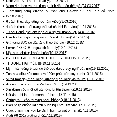
Kem Xôi TV: Tập 1 - Thần y(24.03.2017)
Vòng đeo bao cao su thông minh đầu tiên thế giới(04.03.2017)
Samsung tăng cường bí mật cho Galaxy S8 sau sự cố Note
7(19.10.2016)
6 cách thúc đẩy động lực làm việc(23.03.2016)
4 cách thoát khỏi trạng thái uể oải khi làm việc(14.01.2016)
10 phút cuối giờ làm việc của người thành đạt(14.01.2016)
Căn hộ tiện nghi hạng sang Resort Homes(19.12.2015)
Giá vàng SJC dè dặt tăng theo thế giới(19.12.2015)
Ferrari 488 GTB - ngựa chiến Italy(19.12.2015)
Một năm chứng khoán buồn(10.12.2015)
BÀI HỌC GIỮ GÌN HẠNH PHÚC GIA ĐÌNH(19.11.2015)
THƯƠNG HAY YÊU !!!(19.11.2015)
Mỹ: Thần đồng 5 tuổi có thể đọc được suy nghĩ của mẹ(19.11.2015)
Tòa nhà siêu độc cao hơn 100m phủ toàn cây xanh(19.11.2015)
Vượt mặt gậy tự sướng, gương tự sướng đã ra đời(19.11.2015)
Ai cũng cần có một ai đó trong đời…(19.11.2015)
Xin đừng yêu một cô gái từng bị tổn thương(19.11.2015)
Nỗi đau chỉ làm tôi mạnh mẽ hơn!(18.11.2015)
Chúng ta… còn thương nhau không?(18.11.2015)
Biện pháp chống lại cơn buồn ngủ nơi làm việc(17.11.2015)
Cuộc chạm trán với kẻ đánh bom tự sát ở Paris(17.11.2015)
Audi R8 2017 xuống phố(17.11.2015)