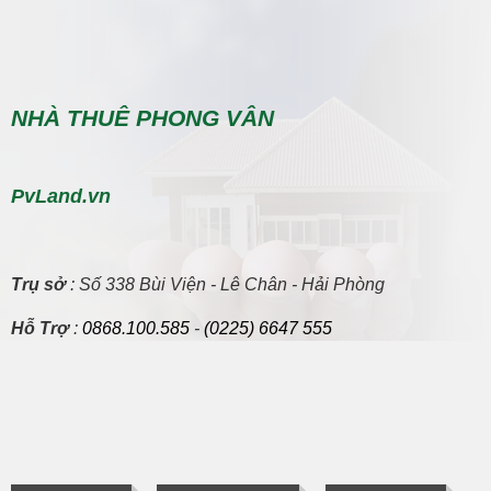
NHÀ THUÊ PHONG VÂN
PvLand.vn
Trụ sở
: Số 338 Bùi Viện - Lê Chân - Hải Phòng
Hỗ Trợ
:
0868.100.585
-
(0225) 6647 555