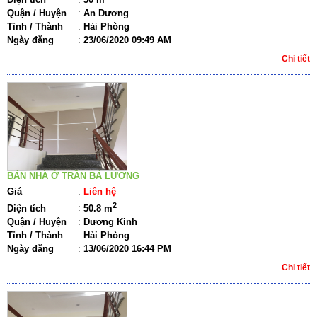
Quận / Huyện
:
An Dương
Tỉnh / Thành
:
Hải Phòng
Ngày đăng
:
23/06/2020 09:49 AM
Chi tiết
BÁN NHÀ Ở TRẦN BÁ LƯƠNG
Giá
:
Liên hệ
2
Diện tích
:
50.8 m
Quận / Huyện
:
Dương Kinh
Tỉnh / Thành
:
Hải Phòng
Ngày đăng
:
13/06/2020 16:44 PM
Chi tiết