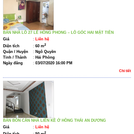
BÁN NHÀ LÔ 27 LÊ HỒNG PHONG – LÔ GÓC HAI MẶT TIỀN
Giá
:
Liên hệ
2
Diện tích
:
60 m
Quận / Huyện
:
Ngô Quyền
Tỉnh / Thành
:
Hải Phòng
Ngày đăng
:
03/07/2020 16:00 PM
Chi tiết
BÁN BỐN CĂN NHÀ LIỀN KỀ Ở HỒNG THÁI AN DƯƠNG
Giá
:
Liên hệ
2
Diện tích
:
50 m