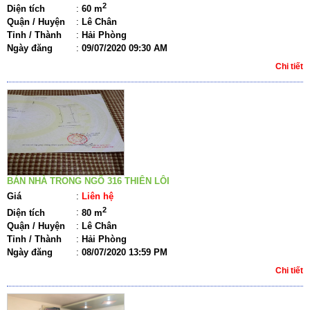
2
Diện tích
:
60 m
Quận / Huyện
:
Lê Chân
Tỉnh / Thành
:
Hải Phòng
Ngày đăng
:
09/07/2020 09:30 AM
Chi tiết
BÁN NHÀ TRONG NGÕ 316 THIÊN LÔI
Giá
:
Liên hệ
2
Diện tích
:
80 m
Quận / Huyện
:
Lê Chân
Tỉnh / Thành
:
Hải Phòng
Ngày đăng
:
08/07/2020 13:59 PM
Chi tiết