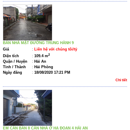
BÁN NHÀ MẶT ĐƯỜNG TRUNG HÀNH 9
Giá
:
Liên hệ với chúng tôi/tỷ
2
Diện tích
:
109.4 m
Quận / Huyện
:
Hải An
Tỉnh / Thành
:
Hải Phòng
Ngày đăng
:
18/08/2020 17:21 PM
Chi tiết
EM CẦN BÁN 8 CĂN NHÀ Ở HẠ ĐOẠN 4 HẢI AN