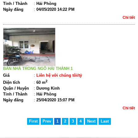
Tỉnh / Thành
:
Hải Phòng
Ngày đăng
:
04/05/2020 14:22 PM
Chi tiết
BÁN NHÀ TRONG NGÕ HẢI THÀNH 1
Giá
:
Liên hệ với chúng tôi/tỷ
2
Diện tích
:
60 m
Quận / Huyện
:
Dương Kinh
Tỉnh / Thành
:
Hải Phòng
Ngày đăng
:
25/04/2020 15:07 PM
Chi tiết
First
Prev
1
2
3
4
Next
Last