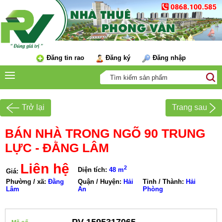
Đăng tin rao
Đăng ký
Đăng nhập
Trở lại
Trang sau
BÁN NHÀ TRONG NGÕ 90 TRUNG
LỰC - ĐẰNG LÂM
Liên hệ
2
Diện tích:
48 m
Giá:
Phường / xã:
Đằng
Quận / Huyện:
Hải
Tỉnh / Thành:
Hải
Lâm
An
Phòng
PV-1595317065