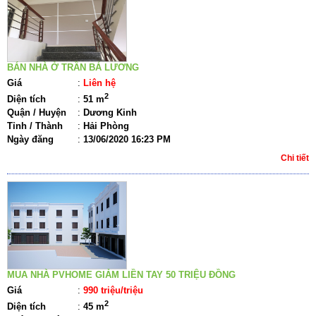
BÁN NHÀ Ở TRẦN BÁ LƯƠNG
Giá
:
Liên hệ
2
Diện tích
:
51 m
Quận / Huyện
:
Dương Kinh
Tỉnh / Thành
:
Hải Phòng
Ngày đăng
:
13/06/2020 16:23 PM
Chi tiết
MUA NHÀ PVHOME GIẢM LIỀN TAY 50 TRIỆU ĐỒNG
Giá
:
990 triệu/triệu
2
Diện tích
:
45 m