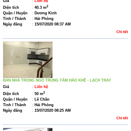
Giá
:
Liên hệ
2
Diện tích
:
40.3 m
Quận / Huyện
:
Dương Kinh
Tỉnh / Thành
:
Hải Phòng
Ngày đăng
:
15/07/2020 08:37 AM
Chi tiết
BÁN NHÀ TRONG NGÕ TRUNG TÂM HÀO KHÊ - LẠCH TRAY
Giá
:
Liên hệ
2
Diện tích
:
50 m
Quận / Huyện
:
Lê Chân
Tỉnh / Thành
:
Hải Phòng
Ngày đăng
:
15/07/2020 08:25 AM
Chi tiết