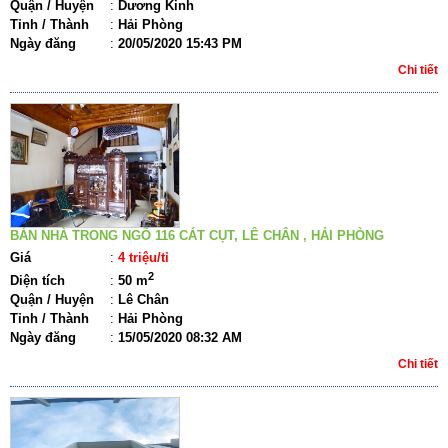
Quận / Huyện
:
Dương Kinh
Tỉnh / Thành
:
Hải Phòng
Ngày đăng
:
20/05/2020 15:43 PM
Chi tiết
BÁN NHÀ TRONG NGÕ 116 CÁT CỤT, LÊ CHÂN , HẢI PHÒNG
Giá
:
4 triệu/tỉ
2
Diện tích
:
50 m
Quận / Huyện
:
Lê Chân
Tỉnh / Thành
:
Hải Phòng
Ngày đăng
:
15/05/2020 08:32 AM
Chi tiết