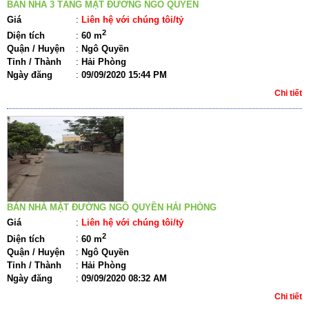
BÁN NHÀ 3 TẦNG MẶT ĐƯỜNG NGÔ QUYỀN
Giá
:
Liên hệ với chúng tôi/tỷ
2
Diện tích
:
60 m
Quận / Huyện
:
Ngô Quyền
Tỉnh / Thành
:
Hải Phòng
Ngày đăng
:
09/09/2020 15:44 PM
Chi tiết
BÁN NHÀ MẶT ĐƯỜNG NGÔ QUYỀN HẢI PHÒNG
Giá
:
Liên hệ với chúng tôi/tỷ
2
Diện tích
:
60 m
Quận / Huyện
:
Ngô Quyền
Tỉnh / Thành
:
Hải Phòng
Ngày đăng
:
09/09/2020 08:32 AM
Chi tiết