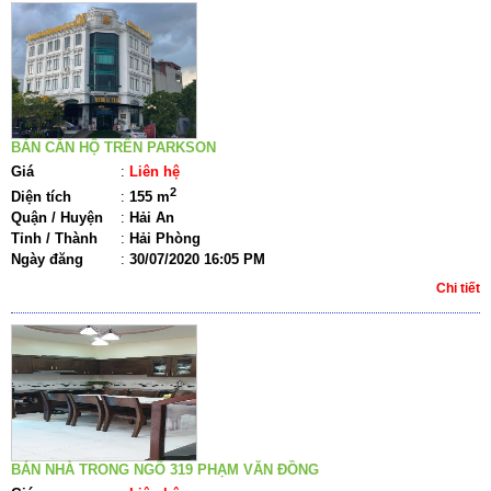
BÁN CĂN HỘ TRÊN PARKSON
Giá
:
Liên hệ
2
Diện tích
:
155 m
Quận / Huyện
:
Hải An
Tỉnh / Thành
:
Hải Phòng
Ngày đăng
:
30/07/2020 16:05 PM
Chi tiết
BÁN NHÀ TRONG NGÕ 319 PHẠM VĂN ĐỒNG