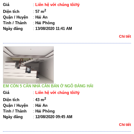
Giá
:
Liên hệ với chúng tôi/tỷ
2
Diện tích
:
57 m
Quận / Huyện
:
Hải An
Tỉnh / Thành
:
Hải Phòng
Ngày đăng
:
13/08/2020 11:41 AM
Chi tiết
EM CÒN 5 CĂN NHÀ CẦN BÁN Ở NGÕ ĐẰNG HẢI
Giá
:
Liên hệ với chúng tôi/tỷ
2
Diện tích
:
43 m
Quận / Huyện
:
Hải An
Tỉnh / Thành
:
Hải Phòng
Ngày đăng
:
12/08/2020 09:45 AM
Chi tiết