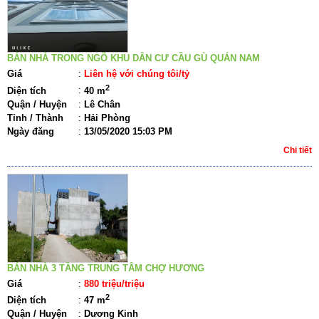
BÁN NHÀ TRONG NGÕ KHU DÂN CƯ CẦU GÙ QUÁN NAM
Giá
:
Liên hệ với chúng tôi/tỷ
2
Diện tích
:
40 m
Quận / Huyện
:
Lê Chân
Tỉnh / Thành
:
Hải Phòng
Ngày đăng
:
13/05/2020 15:03 PM
Chi tiết
BÁN NHÀ 3 TẦNG TRUNG TÂM CHỢ HƯƠNG
Giá
:
880 triệu/triệu
2
Diện tích
:
47 m
Quận / Huyện
:
Dương Kinh