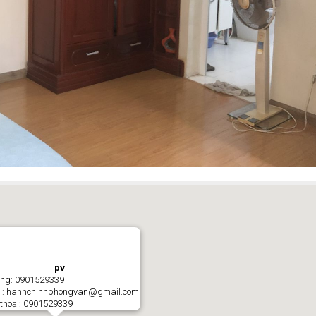
pv
ộng: 0901529339
l: hanhchinhphongvan@gmail.com
 thoại: 0901529339