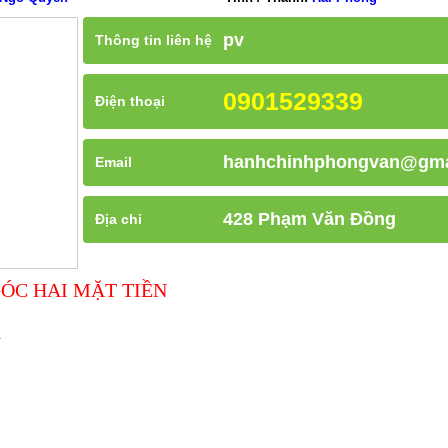
pv
Thông tin liên hệ
0901529339
Điện thoại
hanhchinhphongvan@gma
Email
428 Phạm Văn Đồng
Địa chỉ
GÓC HAI MẶT TIỀN
n