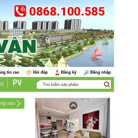
Cho thuê căn hộ The Minato
ng tin rao
Hỏi đáp
Đăng ký
Đăng nhập
PV
NG
Cho thuê căn hộ The Minato
ang sau