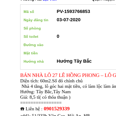
PV-1593766853
Mã số
03-07-2020
Ngày đăng tin
Số phòng
0
Số toilet
Đường vào
Mặt tiền
Hướng Tây Bắc
Hướng nhà
BÁN NHÀ LÔ 27 LÊ HỒNG PHONG – LÔ 
Diện tích: 60m2.Sổ đỏ chính chủ
Nhà 4 tầng, lô góc hai mặt tiền, có làm lộc làm ă
Hướng: Tây Bắc,Tây Nam
Giá: 8,5 tỉ( có thỏa thuận )
================
0901529339
☎️ Liên hệ :
add1: 51/333b Văn Cao, Hải An, HP