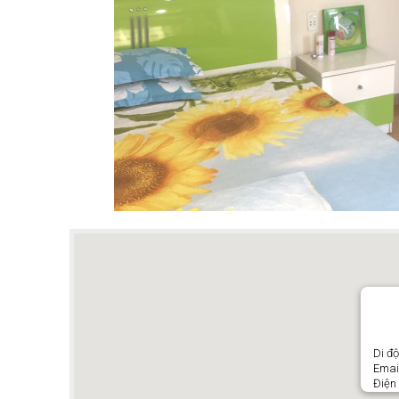
Di đ
Emai
Điện