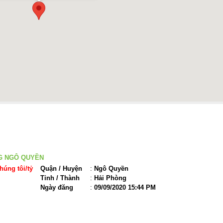
ỘNG SẢN LIÊN QUAN
G NGÔ QUYỀN
húng tôi/tỷ
Quận / Huyện
:
Ngô Quyền
Tỉnh / Thành
:
Hải Phòng
Ngày đăng
:
09/09/2020 15:44 PM