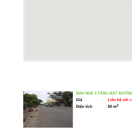
BẤT Đ
BÁN NHÀ 3 TẦNG MẶT ĐƯỜN
Giá
:
Liên hệ với c
2
Diện tích
:
60 m