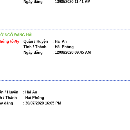
Ngày đăng
:
13/08/2020 11:41 AM
 Ở NGÕ ĐẰNG HẢI
húng tôi/tỷ
Quận / Huyện
:
Hải An
Tỉnh / Thành
:
Hải Phòng
Ngày đăng
:
12/08/2020 09:45 AM
n / Huyện
:
Hải An
h / Thành
:
Hải Phòng
ày đăng
:
30/07/2020 16:05 PM