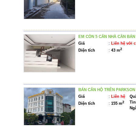
EM CÒN 5 CĂN NHÀ CẦN BÁN
Giá
:
Liên hệ với c
2
Diện tích
:
43 m
BÁN CĂN HỘ TRÊN PARKSON
Giá
:
Liên hệ
Quậ
Tỉn
2
Diện tích
:
155 m
Ng