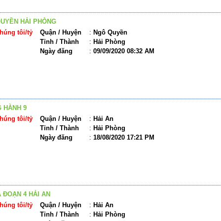
UYỀN HẢI PHÒNG
húng tôi/tỷ
Quận / Huyện
:
Ngô Quyền
Tỉnh / Thành
:
Hải Phòng
Ngày đăng
:
09/09/2020 08:32 AM
 HÀNH 9
húng tôi/tỷ
Quận / Huyện
:
Hải An
Tỉnh / Thành
:
Hải Phòng
Ngày đăng
:
18/08/2020 17:21 PM
 ĐOẠN 4 HẢI AN
húng tôi/tỷ
Quận / Huyện
:
Hải An
Tỉnh / Thành
:
Hải Phòng