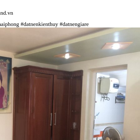
and.vn
haiphong
#datnenkienthuy
#datnengiare