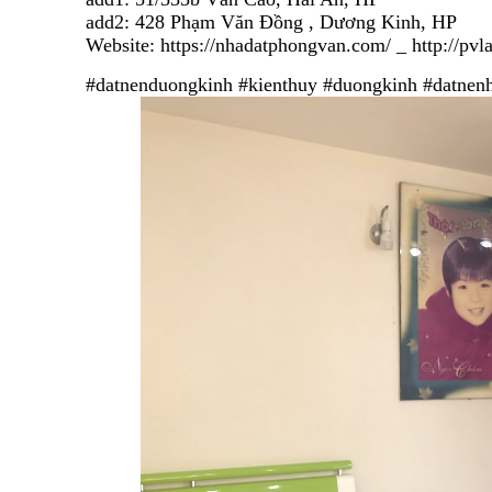
add2: 428 Phạm Văn Đồng , Dương Kinh, HP
Website: https://nhadatphongvan.com/ _
http://pvl
#datnenduongkinh
#kienthuy
#duongkinh
#datnen