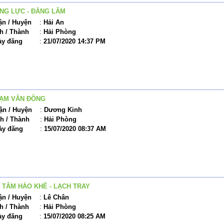
NG LỰC - ĐẰNG LÂM
n / Huyện
:
Hải An
h / Thành
:
Hải Phòng
ày đăng
:
21/07/2020 14:37 PM
HẠM VĂN ĐỒNG
ận / Huyện
:
Dương Kinh
h / Thành
:
Hải Phòng
ày đăng
:
15/07/2020 08:37 AM
TÂM HÀO KHÊ - LẠCH TRAY
n / Huyện
:
Lê Chân
h / Thành
:
Hải Phòng
ày đăng
:
15/07/2020 08:25 AM