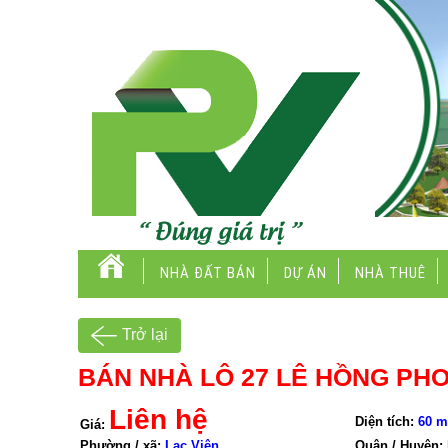
NHÀ ĐẤT BÁN
DỰ ÁN
NHÀ THUÊ
Trở lại
BÁN NHÀ LÔ 27 LÊ HỒNG PHO
Liên hệ
Diện tích:
60 m
Giá:
Phường / xã:
Lạc Viên
Quận / Huyện: