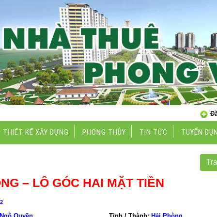
Đă
THIẾT KẾ XÂY DỰNG
PHONG THỦY
TIN TỨC
TUYỂN DỤ
Tr
NG – LÔ GÓC HAI MẶT TIỀN
2
Ngô Quyền
Tỉnh / Thành:
Hải Phòng