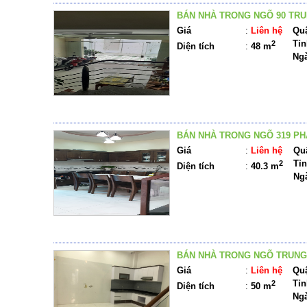
BÁN NHÀ TRONG NGÕ 90 TRU
Giá
:
Liên hệ
Quậ
Tỉn
2
Diện tích
:
48 m
Ng
BÁN NHÀ TRONG NGÕ 319 P
Giá
:
Liên hệ
Qu
Tỉn
2
Diện tích
:
40.3 m
Ng
BÁN NHÀ TRONG NGÕ TRUNG 
Giá
:
Liên hệ
Quậ
Tỉn
2
Diện tích
:
50 m
Ng