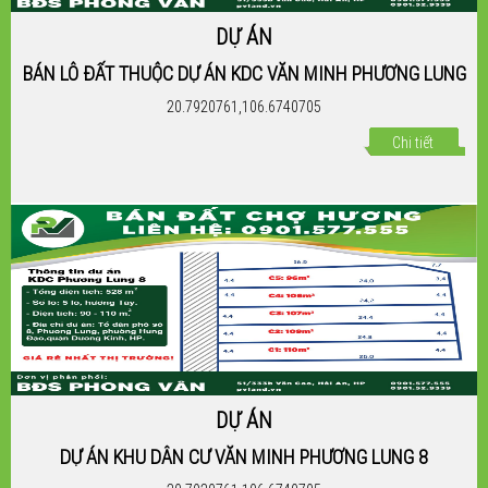
DỰ ÁN
BÁN LÔ ĐẤT THUỘC DỰ ÁN KDC VĂN MINH PHƯƠNG LUNG
20.7920761,106.6740705
Chi tiết
DỰ ÁN
DỰ ÁN KHU DÂN CƯ VĂN MINH PHƯƠNG LUNG 8