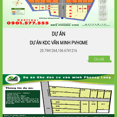
DỰ ÁN
DỰ ÁN KDC VĂN MINH PVHOME
20.7941264,106.6741216
Chi tiết