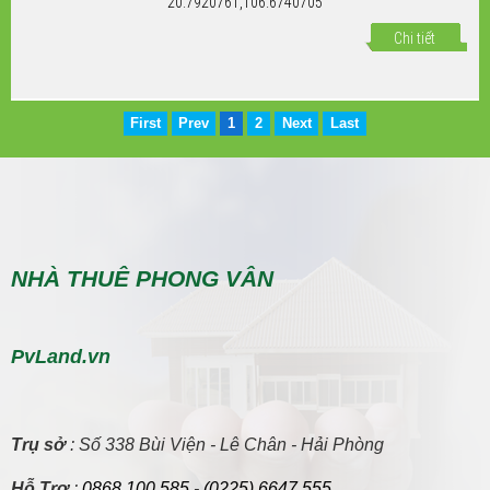
20.7920761,106.6740705
Chi tiết
First
Prev
1
2
Next
Last
NHÀ THUÊ PHONG VÂN
PvLand.vn
Trụ sở
: Số 338 Bùi Viện - Lê Chân - Hải Phòng
Hỗ Trợ
:
0868.100.585
-
(0225) 6647 555