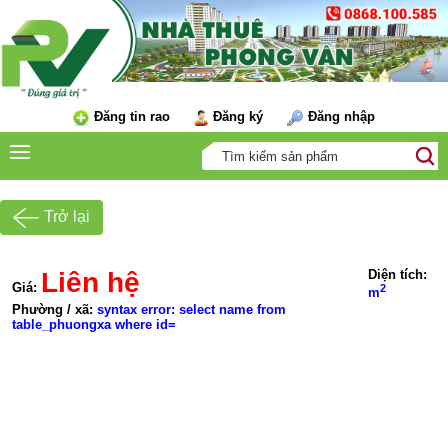
Đăng tin rao
Đăng ký
Đăng nhập
Trở lại
Liên hệ
Diện tích:
Giá:
2
m
Phường / xã:
syntax error: select name from
table_phuongxa where id=