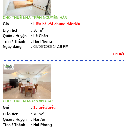
CHO THUÊ NHÀ TRẦN NGUYÊN HÃN
Giá
:
Liên hệ với chúng tôi/triệu
2
Diện tích
:
30 m
Quận / Huyện
:
Lê Chân
Tỉnh / Thành
:
Hải Phòng
Ngày đăng
:
08/06/2026 14:19 PM
Chi tiết
CHO THUÊ NHÀ Ở VĂN CAO
Giá
:
13 triệu/triệu
2
Diện tích
:
70 m
Quận / Huyện
:
Hải An
Tỉnh / Thành
:
Hải Phòng