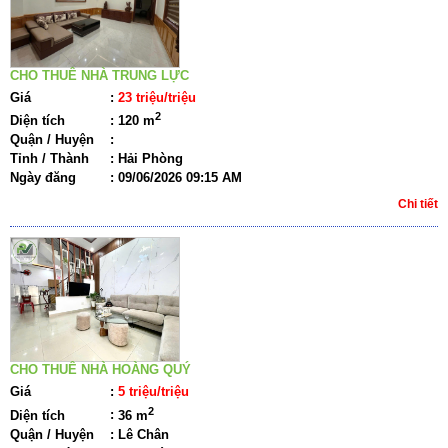
CHO THUÊ NHÀ TRUNG LỰC
Giá
:
23 triệu/triệu
2
Diện tích
:
120 m
Quận / Huyện
:
Tỉnh / Thành
:
Hải Phòng
Ngày đăng
:
09/06/2026 09:15 AM
Chi tiết
CHO THUÊ NHÀ HOÀNG QUÝ
Giá
:
5 triệu/triệu
2
Diện tích
:
36 m
Quận / Huyện
:
Lê Chân