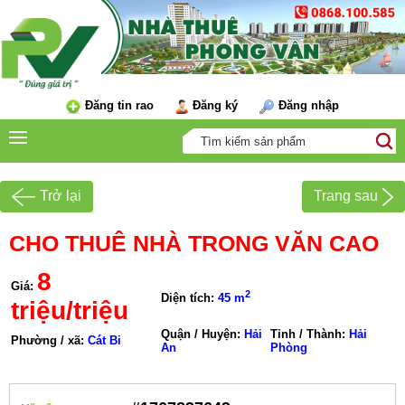
Đăng tin rao
Đăng ký
Đăng nhập
Trở lại
Trang sau
CHO THUÊ NHÀ TRONG VĂN CAO
8
Giá:
2
Diện tích:
45 m
triệu/triệu
Quận / Huyện:
Hải
Tỉnh / Thành:
Hải
Phường / xã:
Cát Bi
An
Phòng