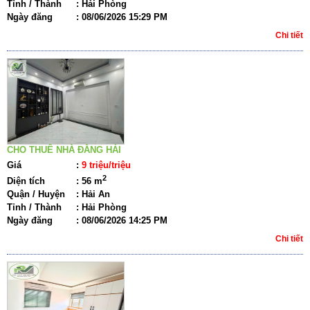
Tỉnh / Thành
:
Hải Phòng
Ngày đăng
:
08/06/2026 15:29 PM
Chi tiết
CHO THUÊ NHÀ ĐẰNG HẢI
Giá
:
9 triệu/triệu
2
Diện tích
:
56 m
Quận / Huyện
:
Hải An
Tỉnh / Thành
:
Hải Phòng
Ngày đăng
:
08/06/2026 14:25 PM
Chi tiết