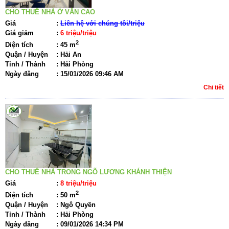
CHO THUÊ NHÀ Ở VĂN CAO
Giá
:
Liên hệ với chúng tôi/triệu
Giá giảm
:
6 triệu/triệu
2
Diện tích
:
45 m
Quận / Huyện
:
Hải An
Tỉnh / Thành
:
Hải Phòng
Ngày đăng
:
15/01/2026 09:46 AM
Chi tiết
CHO THUÊ NHÀ TRONG NGÕ LƯƠNG KHÁNH THIỆN
Giá
:
8 triệu/triệu
2
Diện tích
:
50 m
Quận / Huyện
:
Ngô Quyền
Tỉnh / Thành
:
Hải Phòng
Ngày đăng
:
09/01/2026 14:34 PM