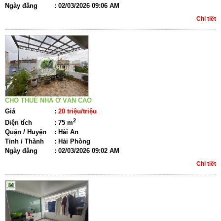
Ngày đăng
:
02/03/2026 09:06 AM
Chi tiết
CHO THUÊ NHÀ Ở VĂN CAO
Giá
:
20 triệu/triệu
2
Diện tích
:
75 m
Quận / Huyện
:
Hải An
Tỉnh / Thành
:
Hải Phòng
Ngày đăng
:
02/03/2026 09:02 AM
Chi tiết