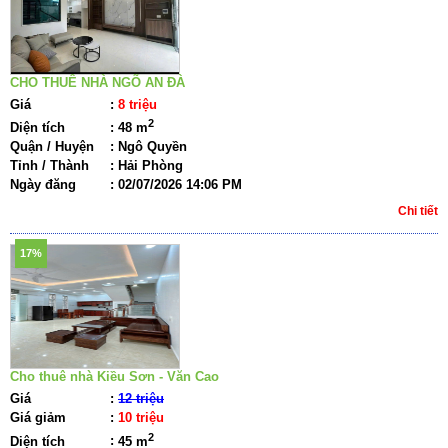
CHO THUÊ NHÀ NGÕ AN ĐÀ
Giá
:
8 triệu
2
Diện tích
:
48 m
Quận / Huyện
:
Ngô Quyền
Tỉnh / Thành
:
Hải Phòng
Ngày đăng
:
02/07/2026 14:06 PM
Chi tiết
17%
Cho thuê nhà Kiều Sơn - Văn Cao
Giá
:
12 triệu
Giá giảm
:
10 triệu
2
Diện tích
:
45 m