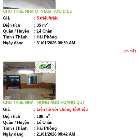
CHO THUÊ NHÀ Ở PHẠM HỮU ĐIỀU
Giá
:
5 triệu/triệu
2
Diện tích
:
35 m
Quận / Huyện
:
Lê Chân
Tỉnh / Thành
:
Hải Phòng
Ngày đăng
:
31/01/2026 08:30 AM
Chi tiết
CHO THUÊ NHÀ TRONG NGÕ HOÀNG QUÝ
Giá
:
Liên hệ với chúng tôi/triệu
2
Diện tích
:
100 m
Quận / Huyện
:
Lê Chân
Tỉnh / Thành
:
Hải Phòng
Ngày đăng
:
21/01/2026 08:42 AM