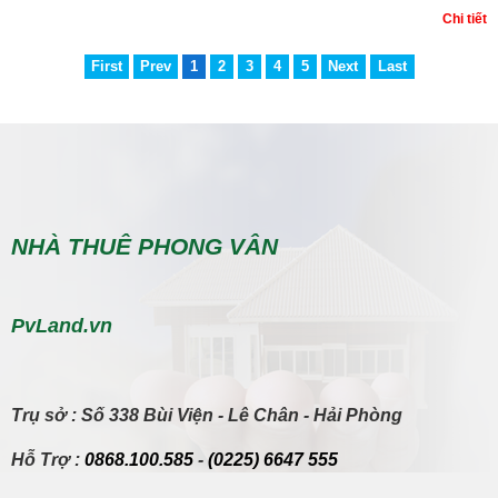
Chi tiết
First
Prev
1
2
3
4
5
Next
Last
NHÀ THUÊ PHONG VÂN
PvLand.vn
Trụ sở
: Số 338 Bùi Viện - Lê Chân - Hải Phòng
Hỗ Trợ
:
0868.100.585
-
(0225) 6647 555