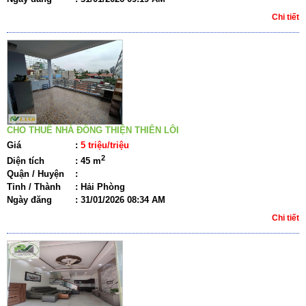
Chi tiết
CHO THUÊ NHÀ ĐỒNG THIỆN THIÊN LÔI
Giá
:
5 triệu/triệu
2
Diện tích
:
45 m
Quận / Huyện
:
Tỉnh / Thành
:
Hải Phòng
Ngày đăng
:
31/01/2026 08:34 AM
Chi tiết