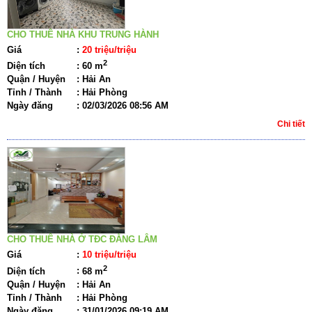
CHO THUÊ NHÀ KHU TRUNG HÀNH
Giá
:
20 triệu/triệu
2
Diện tích
:
60 m
Quận / Huyện
:
Hải An
Tỉnh / Thành
:
Hải Phòng
Ngày đăng
:
02/03/2026 08:56 AM
Chi tiết
CHO THUÊ NHÀ Ở TĐC ĐẰNG LÂM
Giá
:
10 triệu/triệu
2
Diện tích
:
68 m
Quận / Huyện
:
Hải An
Tỉnh / Thành
:
Hải Phòng
Ngày đăng
:
31/01/2026 09:19 AM