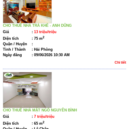
CHO THUÊ NHÀ TRÀ KHÊ - ANH DŨNG
Giá
:
13 triệu/triệu
2
Diện tích
:
75 m
Quận / Huyện
:
Tỉnh / Thành
:
Hải Phòng
Ngày đăng
:
09/06/2026 10:30 AM
Chi tiết
CHO THUÊ NHÀ MẶT NGÕ NGUYỄN BÌNH
Giá
:
7 triệu/triệu
2
Diện tích
:
65 m
Quận / Huyện
:
Lê Chân