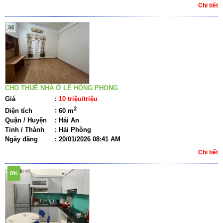
Chi tiết
CHO THUÊ NHÀ Ở LÊ HỒNG PHONG
Giá
:
10 triệu/triệu
2
Diện tích
:
60 m
Quận / Huyện
:
Hải An
Tỉnh / Thành
:
Hải Phòng
Ngày đăng
:
20/01/2026 08:41 AM
Chi tiết
8%