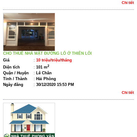
Chi tiết
CHO THUÊ NHÀ MẶT ĐƯỜNG LÔ Ở THIÊN LÔI
Giá
:
10 triệu/triệu/tháng
2
Diện tích
:
101 m
Quận / Huyện
:
Lê Chân
Tỉnh / Thành
:
Hải Phòng
Ngày đăng
:
30/12/2020 15:53 PM
Chi tiết