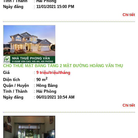
Tỉnh / Thành
:
Hải Phòng
Ngày đăng
:
11/01/2021 15:00 PM
Chi tiết
CHO THUÊ MẶT BẰNG TẦNG 2 MẶT ĐƯỜNG HOÀNG VĂN THỤ
Giá
:
9 triệu/triệu/tháng
2
Diện tích
:
90 m
Quận / Huyện
:
Hồng Bàng
Tỉnh / Thành
:
Hải Phòng
Ngày đăng
:
06/01/2021 10:54 AM
Chi tiết