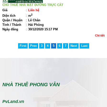
CHO THUÊ NHÀ MẶT ĐƯỜNG TRỰC CÁT
Giá
:
Liên hệ
2
Diện tích
:
m
Quận / Huyện
:
Lê Chân
Tỉnh / Thành
:
Hải Phòng
Ngày đăng
:
30/12/2020 15:17 PM
Chi tiết
First
Prev
3
4
5
6
7
Next
Last
NHÀ THUÊ PHONG VÂN
PvLand.vn