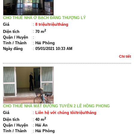
CHO THUÊ NHÀ Ở BẠCH ĐẰNG THƯỢNG LÝ
Giá
:
8 triệu/triệu/tháng
2
Diện tích
:
70 m
Quận / Huyện
:
Tỉnh / Thành
:
Hải Phòng
Ngày đăng
:
05/01/2021 10:33 AM
Chi tiết
CHO THUÊ NHÀ MẶT ĐƯỜNG TUYẾN 2 LÊ HỒNG PHONG
Giá
:
Liên hệ với chúng tôi/triệu/tháng
2
Diện tích
:
40 m
Quận / Huyện
:
Hải An
Tỉnh / Thành
:
Hải Phòng