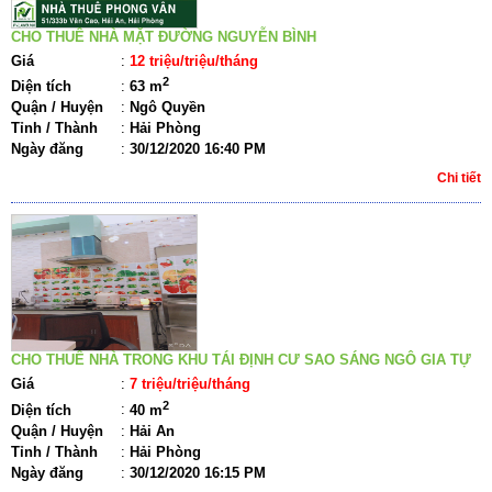
CHO THUÊ NHÀ MẶT ĐƯỜNG NGUYỄN BÌNH
Giá
:
12 triệu/triệu/tháng
2
Diện tích
:
63 m
Quận / Huyện
:
Ngô Quyền
Tỉnh / Thành
:
Hải Phòng
Ngày đăng
:
30/12/2020 16:40 PM
Chi tiết
CHO THUÊ NHÀ TRONG KHU TÁI ĐỊNH CƯ SAO SÁNG NGÔ GIA TỰ
Giá
:
7 triệu/triệu/tháng
2
Diện tích
:
40 m
Quận / Huyện
:
Hải An
Tỉnh / Thành
:
Hải Phòng
Ngày đăng
:
30/12/2020 16:15 PM