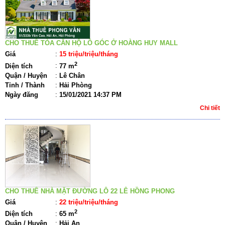
CHO THUÊ TÒA CĂN HỘ LÔ GÓC Ở HOÀNG HUY MALL
Giá
:
15 triệu/triệu/tháng
2
Diện tích
:
77 m
Quận / Huyện
:
Lê Chân
Tỉnh / Thành
:
Hải Phòng
Ngày đăng
:
15/01/2021 14:37 PM
Chi tiết
CHO THUÊ NHÀ MẶT ĐƯỜNG LÔ 22 LÊ HỒNG PHONG
Giá
:
22 triệu/triệu/tháng
2
Diện tích
:
65 m
Quận / Huyện
:
Hải An