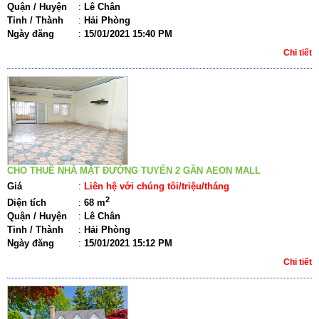
Quận / Huyện
:
Lê Chân
Tỉnh / Thành
:
Hải Phòng
Ngày đăng
:
15/01/2021 15:40 PM
Chi tiết
CHO THUÊ NHÀ MẶT ĐƯỜNG TUYẾN 2 GẦN AEON MALL
Giá
:
Liên hệ với chúng tôi/triệu/tháng
2
Diện tích
:
68 m
Quận / Huyện
:
Lê Chân
Tỉnh / Thành
:
Hải Phòng
Ngày đăng
:
15/01/2021 15:12 PM
Chi tiết