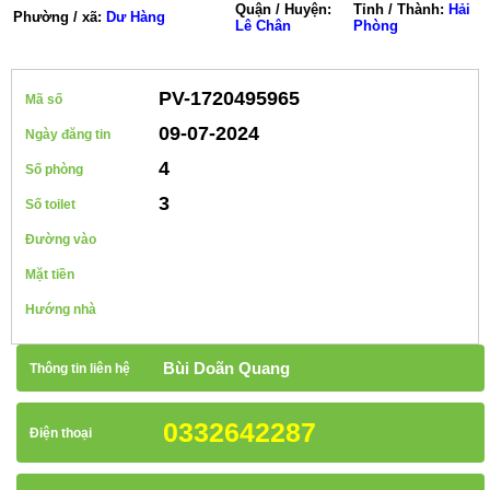
Quận / Huyện:
Tỉnh / Thành:
Hải
Phường / xã:
Dư Hàng
Lê Chân
Phòng
PV-1720495965
Mã số
09-07-2024
Ngày đăng tin
4
Số phòng
3
Số toilet
Đường vào
Mặt tiền
Hướng nhà
Bùi Doãn Quang
Thông tin liên hệ
0332642287
Điện thoại