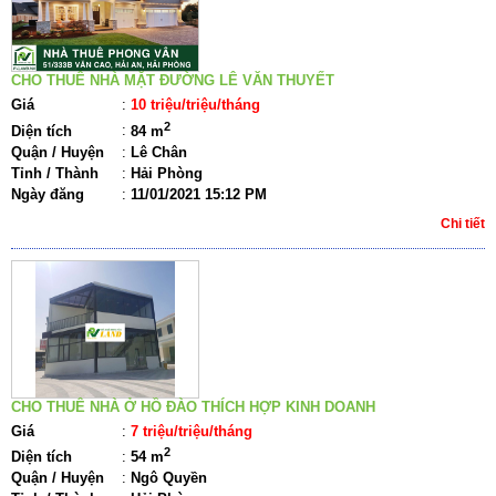
CHO THUÊ NHÀ MẶT ĐƯỜNG LÊ VĂN THUYẾT
Giá
:
10 triệu/triệu/tháng
2
Diện tích
:
84 m
Quận / Huyện
:
Lê Chân
Tỉnh / Thành
:
Hải Phòng
Ngày đăng
:
11/01/2021 15:12 PM
Chi tiết
CHO THUÊ NHÀ Ở HỒ ĐÀO THÍCH HỢP KINH DOANH
Giá
:
7 triệu/triệu/tháng
2
Diện tích
:
54 m
Quận / Huyện
:
Ngô Quyền