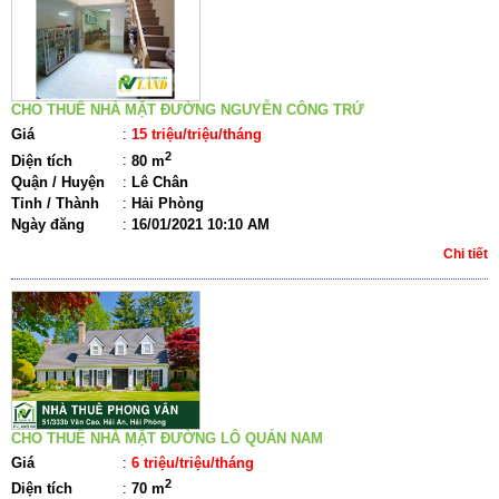
CHO THUÊ NHÀ MẶT ĐƯỜNG NGUYỄN CÔNG TRỨ
Giá
:
15 triệu/triệu/tháng
2
Diện tích
:
80 m
Quận / Huyện
:
Lê Chân
Tỉnh / Thành
:
Hải Phòng
Ngày đăng
:
16/01/2021 10:10 AM
Chi tiết
CHO THUÊ NHÀ MẶT ĐƯỜNG LÔ QUÁN NAM
Giá
:
6 triệu/triệu/tháng
2
Diện tích
:
70 m