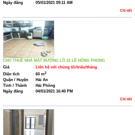
Ngày đăng
:
05/01/2021 09:11 AM
Chi tiết
CHO THUÊ NHÀ MẶT ĐƯỜNG LÔ 22 LÊ HỒNG PHONG
Giá
:
Liên hệ với chúng tôi/triệu/tháng
2
Diện tích
:
60 m
Quận / Huyện
:
Hải An
Tỉnh / Thành
:
Hải Phòng
Ngày đăng
:
04/01/2021 16:40 PM
Chi tiết