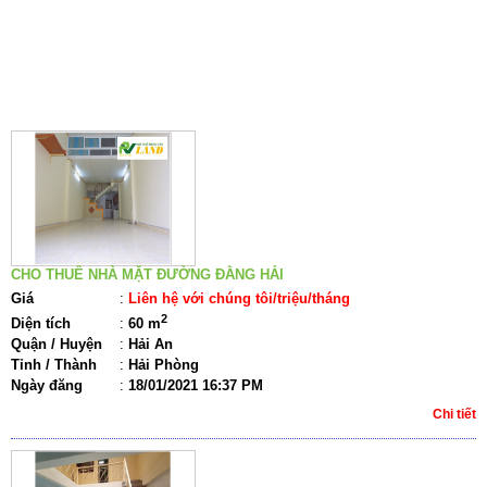
BẤT ĐỘNG SẢN LIÊN QUAN
CHO THUÊ NHÀ MẶT ĐƯỜNG ĐẰNG HẢI
Giá
:
Liên hệ với chúng tôi/triệu/tháng
2
Diện tích
:
60 m
Quận / Huyện
:
Hải An
Tỉnh / Thành
:
Hải Phòng
Ngày đăng
:
18/01/2021 16:37 PM
Chi tiết