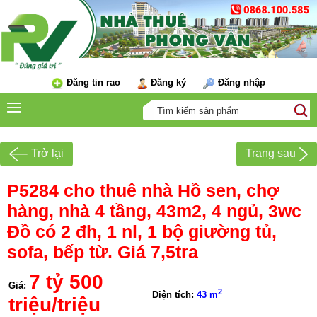
Đăng tin rao
Đăng ký
Đăng nhập
Trở lại
Trang sau
P5284 cho thuê nhà Hồ sen, chợ
hàng, nhà 4 tầng, 43m2, 4 ngủ, 3wc
Đồ có 2 đh, 1 nl, 1 bộ giường tủ,
sofa, bếp từ. Giá 7,5tra
7 tỷ 500
Giá:
2
Diện tích:
43 m
triệu/triệu