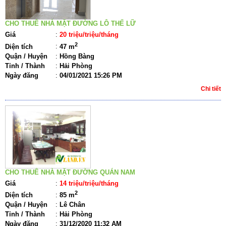
CHO THUÊ NHÀ MẶT ĐƯỜNG LÔ THẾ LỮ
Giá
:
20 triệu/triệu/tháng
2
Diện tích
:
47 m
Quận / Huyện
:
Hồng Bàng
Tỉnh / Thành
:
Hải Phòng
Ngày đăng
:
04/01/2021 15:26 PM
Chi tiết
CHO THUÊ NHÀ MẶT ĐƯỜNG QUÁN NAM
Giá
:
14 triệu/triệu/tháng
2
Diện tích
:
85 m
Quận / Huyện
:
Lê Chân
Tỉnh / Thành
:
Hải Phòng
Ngày đăng
:
31/12/2020 11:32 AM