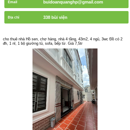
buidoanquanghp@gmail.com
Email
338 bùi viện
Địa chỉ
cho thuê nhà Hồ sen, chợ hàng, nhà 4 tầng, 43m2, 4 ngủ, 3wc Đồ có 2
đh, 1 nl, 1 bộ giường tủ, sofa, bếp từ. Giá 7,5tr