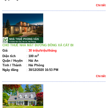
Chi tiết
CHO THUÊ NHÀ MẶT ĐƯỜNG ĐỒNG XÁ CÁT BI
Giá
:
30 triệu/triệu/tháng
2
Diện tích
:
100 m
Quận / Huyện
:
Hải An
Tỉnh / Thành
:
Hải Phòng
Ngày đăng
:
30/12/2020 16:53 PM
Chi tiết