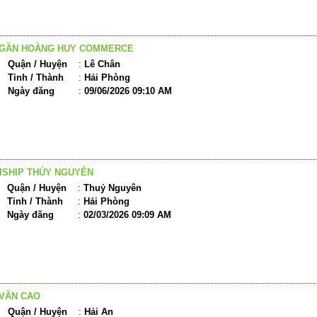
 GẦN HOÀNG HUY COMMERCE
Quận / Huyện
:
Lê Chân
Tỉnh / Thành
:
Hải Phòng
Ngày đăng
:
09/06/2026 09:10 AM
ISHIP THỦY NGUYÊN
Quận / Huyện
:
Thuỷ Nguyên
Tỉnh / Thành
:
Hải Phòng
Ngày đăng
:
02/03/2026 09:09 AM
VĂN CAO
Quận / Huyện
:
Hải An