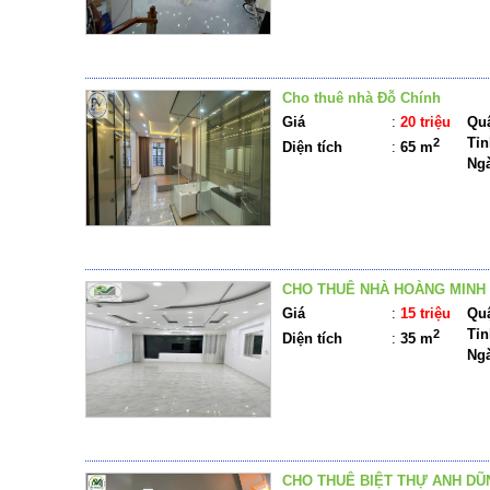
Cho thuê nhà Đỗ Chính
Giá
:
20 triệu
Quậ
Tỉn
2
Diện tích
:
65 m
Ng
CHO THUÊ NHÀ HOÀNG MINH
Giá
:
15 triệu
Quậ
Tỉn
2
Diện tích
:
35 m
Ng
CHO THUÊ BIỆT THỰ ANH DŨ