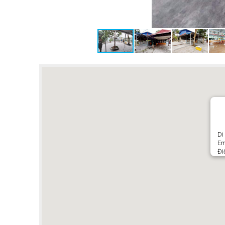
Di
Em
Đi