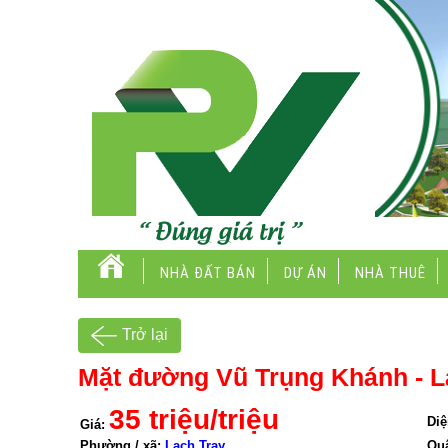
NHÀ ĐẤT BÁN
DỰ ÁN
NHÀ THUÊ
Trở lại
Mặt đường Vũ Trụng Khánh - L
35 triệu/triệu
Diệ
Giá:
Phường / xã:
Lạch Tray
Qu