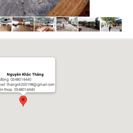
Nguyễn Khắc Thắng
 động: 0348014440
ail: thangnk200198@gmail.com
ện thoại: 0348014440