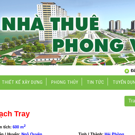
Đă
THIẾT KẾ XÂY DỰNG
PHONG THỦY
TIN TỨC
TUYỂN DỤ
Tr
ạch Tray
2
n tích:
600 m
ận / Huyện:
Ngô Quyền
Tỉnh / Thành:
Hải Phòng