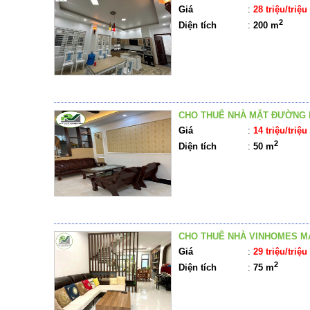
Giá
:
28 triệu/triệu
2
Diện tích
:
200 m
CHO THUÊ NHÀ MẶT ĐƯỜNG 
Giá
:
14 triệu/triệu
2
Diện tích
:
50 m
CHO THUÊ NHÀ VINHOMES M
Giá
:
29 triệu/triệu
2
Diện tích
:
75 m