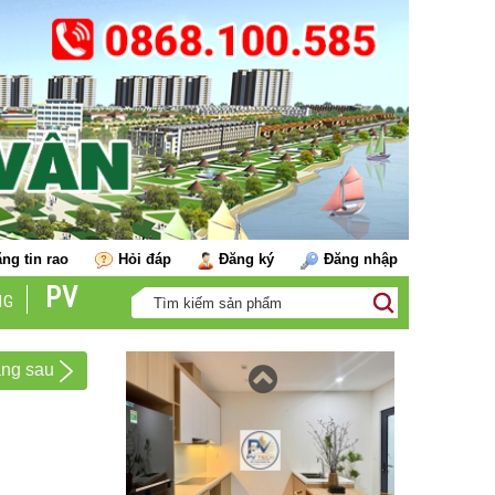
Cho thuê căn hộ Hoàng Huy Commerce
ng tin rao
Hỏi đáp
Đăng ký
Đăng nhập
PV
NG
Cho thuê căn hộ Sentosa T9
ang sau