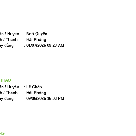
n / Huyện
:
Ngô Quyền
h / Thành
:
Hải Phòng
ày đăng
:
01/07/2026 09:23 AM
 THẢO
n / Huyện
:
Lê Chân
h / Thành
:
Hải Phòng
ày đăng
:
09/06/2026 16:03 PM
NG