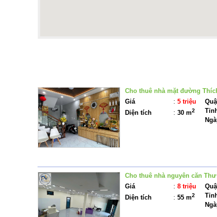
BẤT Đ
Cho thuê nhà mặt đường Thích
Giá
:
5 triệu
Quậ
Tỉn
2
Diện tích
:
30 m
Ngà
Cho thuê nhà nguyên căn Thư
Giá
:
8 triệu
Quậ
Tỉn
2
Diện tích
:
55 m
Ngà