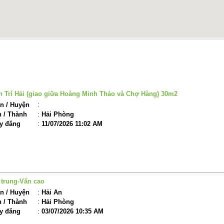
ỘNG SẢN LIÊN QUAN
 Trí Hải (giao giữa Hoàng Minh Thảo và Chợ Hàng) 30m2
n / Huyện
:
h / Thành
:
Hải Phòng
y đăng
:
11/07/2026 11:02 AM
 trung-Văn cao
n / Huyện
:
Hải An
h / Thành
:
Hải Phòng
y đăng
:
03/07/2026 10:35 AM