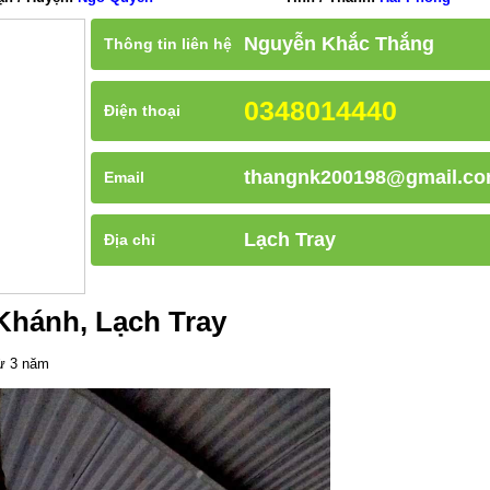
Nguyễn Khắc Thắng
Thông tin liên hệ
0348014440
Điện thoại
thangnk200198@gmail.c
Email
Lạch Tray
Địa chỉ
Khánh, Lạch Tray
từ 3 năm