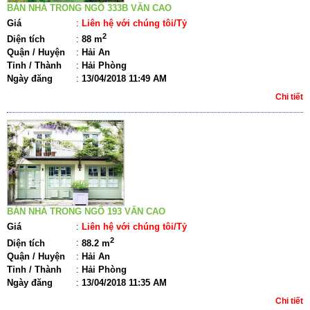
BÁN NHÀ TRONG NGÕ 333B VĂN CAO
Giá
:
Liên hệ với chúng tôi/Tỷ
2
Diện tích
:
88 m
Quận / Huyện
:
Hải An
Tỉnh / Thành
:
Hải Phòng
Ngày đăng
:
13/04/2018 11:49 AM
Chi tiết
BÁN NHÀ TRONG NGÕ 193 VĂN CAO
Giá
:
Liên hệ với chúng tôi/Tỷ
2
Diện tích
:
88.2 m
Quận / Huyện
:
Hải An
Tỉnh / Thành
:
Hải Phòng
Ngày đăng
:
13/04/2018 11:35 AM
Chi tiết