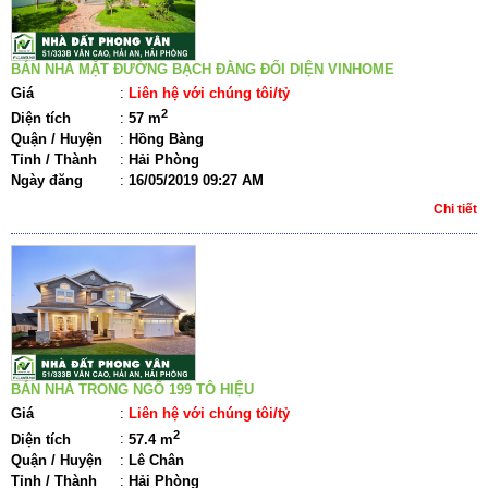
BÁN NHÀ MẶT ĐƯỜNG BẠCH ĐẰNG ĐỐI DIỆN VINHOME
Giá
:
Liên hệ với chúng tôi/tỷ
2
Diện tích
:
57 m
Quận / Huyện
:
Hồng Bàng
Tỉnh / Thành
:
Hải Phòng
Ngày đăng
:
16/05/2019 09:27 AM
Chi tiết
BÁN NHÀ TRONG NGÕ 199 TÔ HIỆU
Giá
:
Liên hệ với chúng tôi/tỷ
2
Diện tích
:
57.4 m
Quận / Huyện
:
Lê Chân
Tỉnh / Thành
:
Hải Phòng