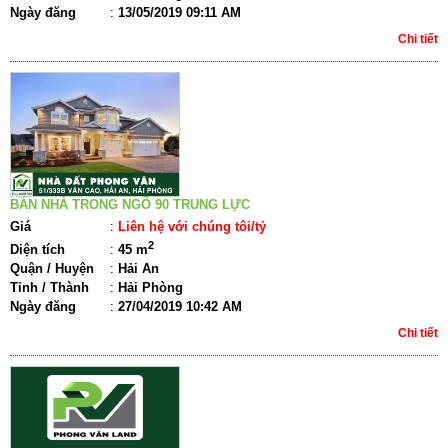
Ngày đăng
:
13/05/2019 09:11 AM
Chi tiết
BÁN NHÀ TRONG NGÕ 90 TRUNG LỰC
Giá
:
Liên hệ với chúng tôi/tỷ
2
Diện tích
:
45 m
Quận / Huyện
:
Hải An
Tỉnh / Thành
:
Hải Phòng
Ngày đăng
:
27/04/2019 10:42 AM
Chi tiết