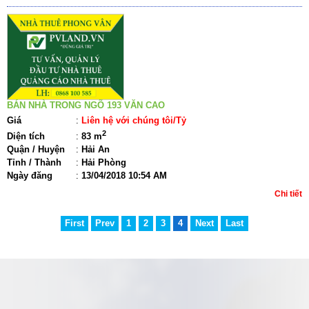
BÁN NHÀ TRONG NGÕ 193 VĂN CAO
Giá
:
Liên hệ với chúng tôi/Tỷ
2
Diện tích
:
83 m
Quận / Huyện
:
Hải An
Tỉnh / Thành
:
Hải Phòng
Ngày đăng
:
13/04/2018 10:54 AM
Chi tiết
First
Prev
1
2
3
4
Next
Last