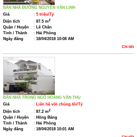
BÁN NHÀ ĐƯỜNG NGUYỄN VĂN LINH
Giá
:
5 triệu/Tỷ
2
Diện tích
:
87.5 m
Quận / Huyện
:
Lê Chân
Tỉnh / Thành
:
Hải Phòng
Ngày đăng
:
18/04/2018 10:08 AM
Chi tiết
BÁN NHÀ TRONG NGÕ HOÀNG VĂN THỤ
Giá
:
Liên hệ với chúng tôi/Tỷ
2
Diện tích
:
87.2 m
Quận / Huyện
:
Hồng Bàng
Tỉnh / Thành
:
Hải Phòng
Ngày đăng
:
18/04/2018 10:01 AM
Chi tiết