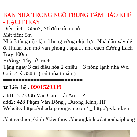
BÁN NHÀ TRONG NGÕ TRUNG TÂM HÀO KHÊ
- LẠCH TRAY
Diện tích: 50m2, Sổ đỏ chính chủ.
Mặt tiền: 5m
Nhà 3 tầng độc lập, khung cứng chịu lực. Nhà dân xây để
ở.Thuận tiện mở văn phòng , spa.... nhà cách đường Lạch
Tray 100m.
Hướng: Tây tứ trạch
Tặng ngay 3 cái điều hòa 2 chiều + 3 nóng lạnh nhà Wc.
Giá: 2 tỷ 350 tr ( có thỏa thuận )
==========================
0901529339
☎️ Liên hệ :
add1: 51/333b Văn Cao, Hải An, HP
add2: 428 Phạm Văn Đồng , Dương Kinh, HP
Website: https://nhadatphongvan.com/ _
http://pvland.vn
#datnenduongkinh
#kienthuy
#duongkinh
#datnenhaiphong