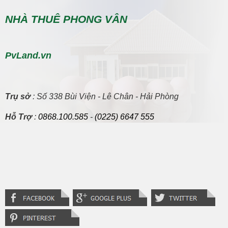
NHÀ THUÊ PHONG VÂN
PvLand.vn
Trụ sở
: Số 338 Bùi Viện - Lê Chân - Hải Phòng
Hỗ Trợ
:
0868.100.585
-
(0225) 6647 555