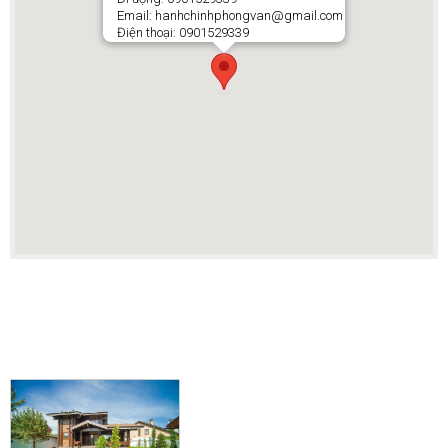
Email: hanhchinhphongvan@gmail.com
Điện thoại: 0901529339
BẤT ĐỘNG SẢN LIÊN QUAN