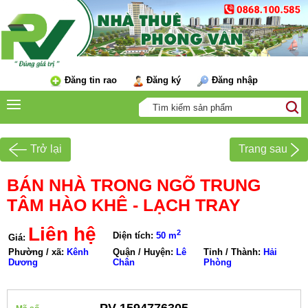
Đăng tin rao
Đăng ký
Đăng nhập
Trở lại
Trang sau
BÁN NHÀ TRONG NGÕ TRUNG
TÂM HÀO KHÊ - LẠCH TRAY
Liên hệ
2
Diện tích:
50 m
Giá:
Phường / xã:
Kênh
Quận / Huyện:
Lê
Tỉnh / Thành:
Hải
Dương
Chân
Phòng
PV-1594776305