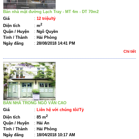
Bán nhà mặt đường Lạch Tray - MT 4m - DT 70m2
Giá
:
12 triệu/tỷ
2
Diện tích
:
m
Quận / Huyện
:
Ngô Quyền
Tỉnh / Thành
:
Hải Phòng
Ngày đăng
:
28/08/2018 14:41 PM
Chi tiết
BÁN NHÀ TRONG NGÕ VĂN CAO
Giá
:
Liên hệ với chúng tôi/Tỷ
2
Diện tích
:
85 m
Quận / Huyện
:
Hải An
Tỉnh / Thành
:
Hải Phòng
Ngày đăng
:
18/04/2018 10:17 AM