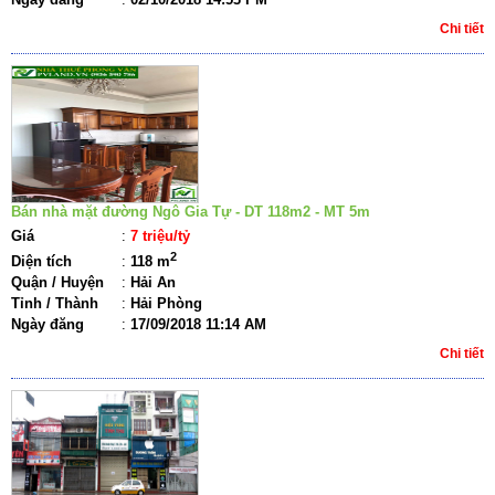
Chi tiết
Bán nhà mặt đường Ngô Gia Tự - DT 118m2 - MT 5m
Giá
:
7 triệu/tỷ
2
Diện tích
:
118 m
Quận / Huyện
:
Hải An
Tỉnh / Thành
:
Hải Phòng
Ngày đăng
:
17/09/2018 11:14 AM
Chi tiết