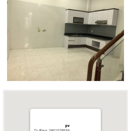
pv
Di động: 0901529339