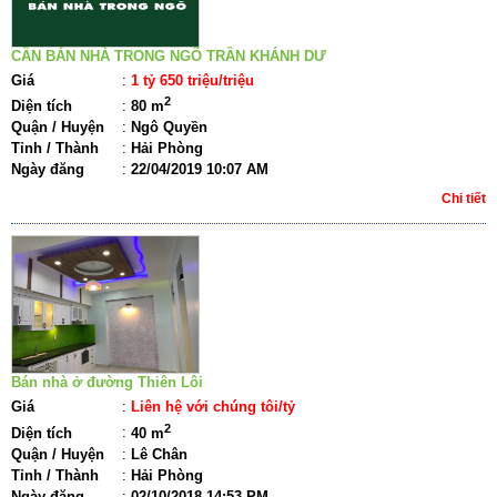
CẦN BÁN NHÀ TRONG NGÕ TRẦN KHÁNH DƯ
Giá
:
1 tỷ 650 triệu/triệu
2
Diện tích
:
80 m
Quận / Huyện
:
Ngô Quyền
Tỉnh / Thành
:
Hải Phòng
Ngày đăng
:
22/04/2019 10:07 AM
Chi tiết
Bán nhà ở đường Thiên Lôi
Giá
:
Liên hệ với chúng tôi/tỷ
2
Diện tích
:
40 m
Quận / Huyện
:
Lê Chân
Tỉnh / Thành
:
Hải Phòng
Ngày đăng
:
02/10/2018 14:53 PM