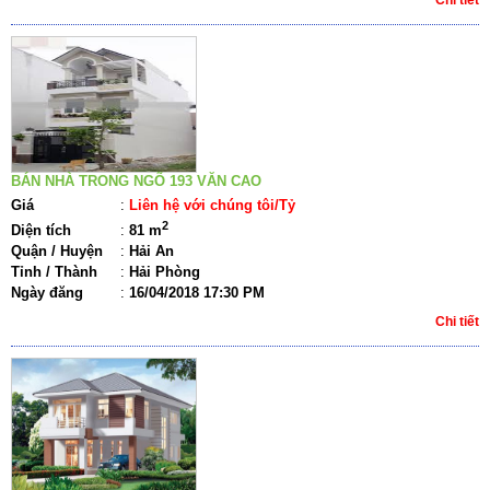
BÁN NHÀ TRONG NGÕ 193 VĂN CAO
Giá
:
Liên hệ với chúng tôi/Tỷ
2
Diện tích
:
81 m
Quận / Huyện
:
Hải An
Tỉnh / Thành
:
Hải Phòng
Ngày đăng
:
16/04/2018 17:30 PM
Chi tiết