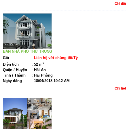
Chi tiết
BÁN NHÀ PHỐ THƯ TRUNG
Giá
:
Liên hệ với chúng tôi/Tỷ
2
Diện tích
:
52 m
Quận / Huyện
:
Hải An
Tỉnh / Thành
:
Hải Phòng
Ngày đăng
:
18/04/2018 10:12 AM
Chi tiết